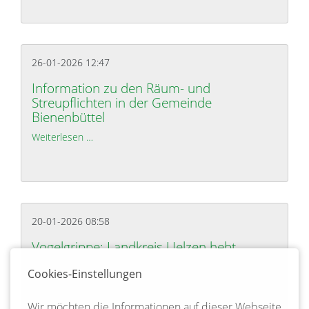
26-01-2026 12:47
Information zu den Räum- und
Streupflichten in der Gemeinde
Bienenbüttel
Weiterlesen …
Information zu den Räum- und Streupflichten in 
20-01-2026 08:58
Vogelgrippe: Landkreis Uelzen hebt
Stallpflicht für Geflügel auf
Cookies-Einstellungen
Weiterlesen …
Vogelgrippe: Landkreis Uelzen hebt Stallpflicht für
Wir möchten die Informationen auf dieser Webseite