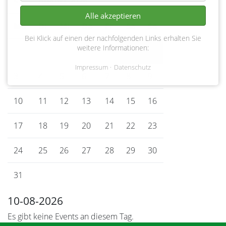
<
August 2026
>
Alle akzeptieren
Mo
ntag
Di
enstag
Mi
ttwoch
Do
nnerstag
Fr
eitag
Sa
mstag
So
nntag
Bei Klick auf einen der nachfolgenden Links erhalten Sie
weitere Informationen:
1
2
Impressum
Datenschutz
3
4
5
6
7
8
9
10
11
12
13
14
15
16
17
18
19
20
21
22
23
24
25
26
27
28
29
30
31
10-08-2026
Es gibt keine Events an diesem Tag.