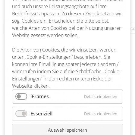
und auch unsere Leistungsangebote auf Ihre
Bedürfnisse anpassen. Zu diesem Zweck setzen wir
sog. Cookies ein. Entscheiden Sie bitte selbst,
Seite 16 von 217
welche Arten von Cookies bei der Nutzung unserer
Anfang
Zurück
13
14
15
16
17
18
19
Vorwärts
Website gesetzt werden sollen.
Die Arten von Cookies, die wir einsetzen, werden
unter „Cookie-Einstellungen“ beschrieben. Sie
können Ihre Einwilligung später jederzeit ändern /
Veranstaltungskalender
widerrufen indem Sie auf die Schaltfläche „Cookie-
Hier ist ja richtig was los! Ja, die Bienenbütteler lieben ihre
Einstellungen“ in der rechten unteren Ecke der
Veranstaltungen, Feste und Events. Und das merkt man
Webseite klicken.
auch, wenn man daran teilnimmt. Von der Vorbereitung bis
iFrames
Details einblenden
zum letzten Kehraus steckt in allen Veranstaltungen viel
Herzblut, Leidenschaft und Liebe zum Detail.
Essenziell
Details einblenden
Lassen Sie sich mitreißen und seien Sie dabei!
Auswahl speichern