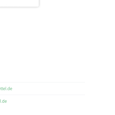
l wünschen.
ttel.de
l.de