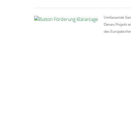
Umfassende Sani
Dieses Projekt w
des Europäischen
Gemeinde Bienenbüttel
Marktplatz 1
29553 Bienenbüttel
Tel.: 05823 9800-0
E-Mail:
rathaus@bienenbuettel.de
Bankverbindung
IBAN: DE08 2585 0110 0002 0003 54
BIC: NOLADE21UEL