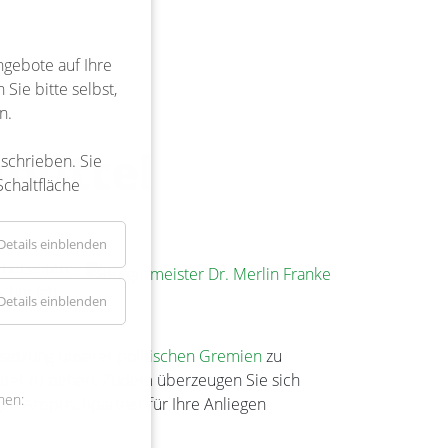
ngebote auf Ihre
Sie bitte selbst,
r
n.
büttel
eschrieben. Sie
Schaltfläche
Details einblenden
rnetseiten
chte ich
Details einblenden
setzung unserer
politischen Gremien
zu
üttel zu ziehen. Zudem überzeugen Sie sich
nen:
igen
Ansprechpartner
für Ihre Anliegen