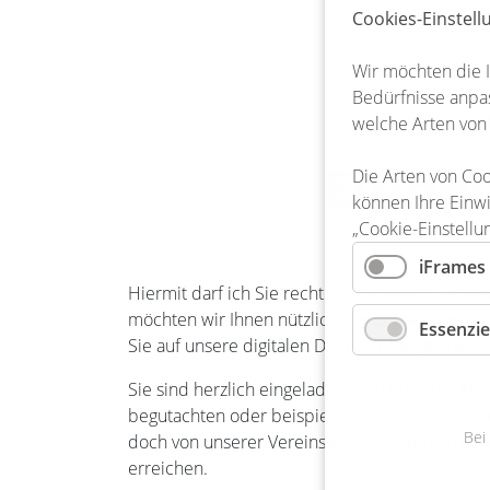
Cookies-Einstel
Wir möchten die 
Bedürfnisse anpas
welche Arten von
Einhe
Die Arten von Coo
können Ihre Einwi
„Cookie-Einstellu
iFrames
Hiermit darf ich Sie recht herzlich in der sc
möchten wir Ihnen nützliche Informationen r
Essenzie
Sie auf unsere digitalen Dienstleistungen hinw
Sie sind herzlich eingeladen, sich über die
Kin
begutachten oder beispielsweise sich über
Ba
Bei
doch von unserer Vereinsvielfalt! Natürlich erf
erreichen.