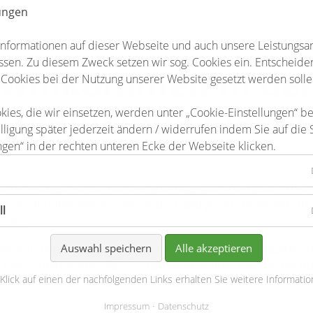
lungen
Informationen auf dieser Webseite und auch unsere Leistungsa
sen. Zu diesem Zweck setzen wir sog. Cookies ein. Entscheiden 
Willkommen in de
 Cookies bei der Nutzung unserer Website gesetzt werden solle
itsgemeinde Bienen
kies, die wir einsetzen, werden unter „Cookie-Einstellungen“ b
lligung später jederzeit ändern / widerrufen indem Sie auf die 
ngen“ in der rechten unteren Ecke der Webseite klicken.
hönen Einheitsgemeinde Bienenbüttel begrüßen. Auf unseren Inte
und um die Einheitsgemeinde an die Hand geben. Besonders mö
ll
eisen.
derbetreuung
oder
Grundschule
zu informieren, die Zusammen
Auswahl speichern
Alle akzeptieren
uland
zu informieren, falls Sie überlegen sollten, nach Bienenb
 Klick auf einen der nachfolgenden Links erhalten Sie weitere Informatio
ahren Sie hier auch,
was Sie wo erledigen
und wie Sie die richt
Impressum
Datenschutz