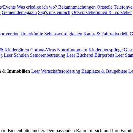
s/Events
Was erledige ich wo?
Bekanntmachungen
Ortsteile
Telefonve
k
Gemeindemagazin
Sag's uns einfach
Ortsvorsteherinnen & -vorsteher
ortvereine
Unterkünfte
Sehenswürdigkeiten
Kanu- & Fahrradverleih
G
& Kindergärten
Corona-Virus
Notrufnummern
Kindertagespflege
Gesu
ng
Leer
Schulen
Seniorenbetreuung
Leer
Bücherei
Bürgerbus
Leer
Sta
 & Immobilien
Leer
Wirtschaftsförderung
Bauplätze & Baugebiete
Le
h in Bienenbüttel nieder. Den passenden Raum für sich und Ihre Famili