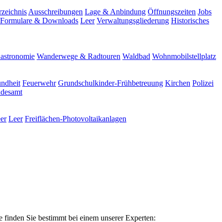
rzeichnis
Ausschreibungen
Lage & Anbindung
Öffnungszeiten
Jobs
Formulare & Downloads
Leer
Verwaltungsgliederung
Historisches
astronomie
Wanderwege & Radtouren
Waldbad
Wohnmobilstellplatz
ndheit
Feuerwehr
Grundschulkinder-Frühbetreuung
Kirchen
Polizei
ndesamt
er
Leer
Freiflächen-Photovoltaikanlagen
e finden Sie bestimmt bei einem unserer Experten: