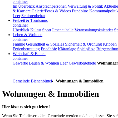
container
Im Überblick
Ansprechpersonen
Verwaltung & Politik
Aktuelle
& Karriere
Galerie/Fotos & Videos
Fundbüro
Kommunalpoliti
Leer
Seniorenbeirat
Freizeit & Tourismus
container
Überblick
Kultur
Sport
Ilmenauhalle
Veranstaltungskalender
Sp
Leben & Wohnen
container
Familie
Gesundheit & Soziales
Sicherheit & Ordnung
Krippen 
Ferienbetreuung
Friedhöfe
Kläranlage
Spielplätze
Bürgerstiftu
Wirtschaft & Bauen
container
Gewerbe
Bauen & Wohnen
Leer
Gewerbegebiete
Wohnungen
Gemeinde Bienenbüttel
Wohnungen & Immobilien
Wohnungen & Immobilien
Hier lässt es sich gut leben!
Wenn Sie Teil dieser tollen Gemeinde werden möchten, lassen Sie sic