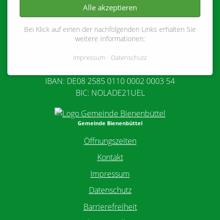
Gemeinde Bienenbüttel
Alle akzeptieren
Marktplatz 1
29553 Bienenbüttel
Bei Klick auf einen der nachfolgenden Links erhalten Sie
Tel.: 05823 9800-0
weitere Informationen:
E-Mail:
rathaus@bienenbuettel.de
Impressum
Datenschutz
Bankverbindung
IBAN: DE08 2585 0110 0002 0003 54
BIC: NOLADE21UEL
Gemeinde Bienenbüttel
Öffnungszeiten
Kontakt
Impressum
Datenschutz
Barrierefreiheit