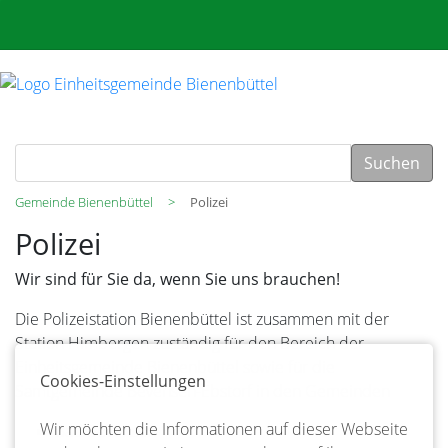
Suchen
Gemeinde Bienenbüttel
Polizei
Polizei
Wir sind für Sie da, wenn Sie uns brauchen!
Die Polizeistation Bienenbüttel ist zusammen mit der
Station Himbergen zuständig für den Bereich der
Einheitsgemeinde Bienenbüttel sowie für die
Cookies-Einstellungen
Samtgemeinde Bevensen-Ebstorf in den Gemeinden
Wir möchten die Informationen auf dieser Webseite
Bad Bevensen