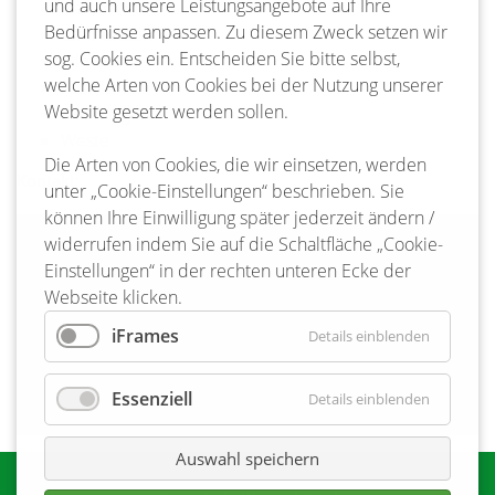
und auch unsere Leistungsangebote auf Ihre
Barum
Bedürfnisse anpassen. Zu diesem Zweck setzen wir
Emmendorf
sog. Cookies ein. Entscheiden Sie bitte selbst,
Jelmstorf
welche Arten von Cookies bei der Nutzung unserer
Römstedt
Website gesetzt werden sollen.
Himbergen
Weste
Die Arten von Cookies, die wir einsetzen, werden
Kontakt:
unter „Cookie-Einstellungen“ beschrieben. Sie
können Ihre Einwilligung später jederzeit ändern /
Polizeistation Bienenbüttel
widerrufen indem Sie auf die Schaltfläche „Cookie-
Einstellungen“ in der rechten unteren Ecke der
Bahnhofstraße 33
29553 Bienenbüttel
Webseite klicken.
Tel.: 05823 954000
iFrames
Details einblenden
www.pd-lg.polizei-nds.de
Essenziell
Details einblenden
Auswahl speichern