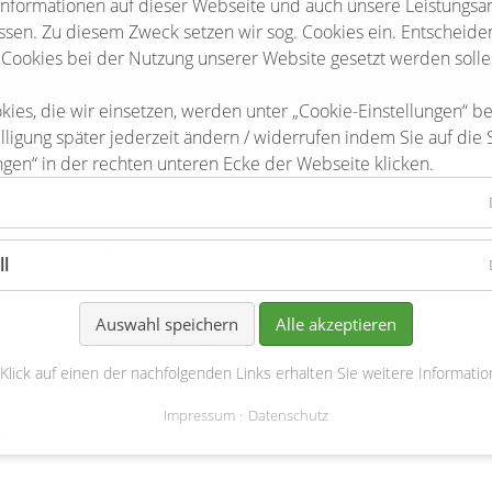
Informationen auf dieser Webseite und auch unsere Leistungsa
sen. Zu diesem Zweck setzen wir sog. Cookies ein. Entscheiden 
 Cookies bei der Nutzung unserer Website gesetzt werden solle
kies, die wir einsetzen, werden unter „Cookie-Einstellungen“ b
lligung später jederzeit ändern / widerrufen indem Sie auf die 
ngen“ in der rechten unteren Ecke der Webseite klicken.
deckt. Gut so! Wir alle möchten, dass Bienenbüttel so schön blei
ll
Auswahl speichern
Alle akzeptieren
wo er nicht hingehört? Fehlt plötzlich etwas oder gab es Vandal
 Klick auf einen der nachfolgenden Links erhalten Sie weitere Informatio
al, wenn Ihnen etwas aufgefallen ist, worum sich die Gemeind
Impressum
Datenschutz
lbst und alle anderen können den aktuellen Status hier jederzei