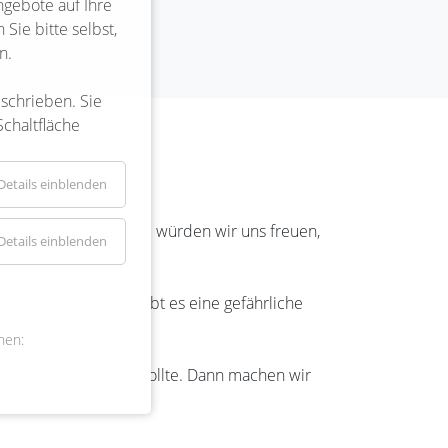
ngebote auf Ihre
Sie bitte selbst,
n.
eschrieben. Sie
Schaltfläche
Details einblenden
bt, wie es ist. Deshalb würden wir uns freuen,
Details einblenden
ismusschäden? Oder gibt es eine gefährliche
nen:
e dringend kümmern sollte. Dann machen wir
t einsehen.