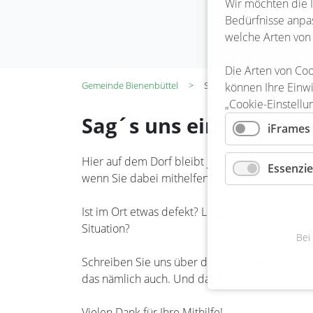
Wir möchten die 
Bedürfnisse anpas
welche Arten von
Die Arten von Coo
Gemeinde Bienenbüttel
Sag's uns einfach
können Ihre Einwi
„Cookie-Einstellu
Sag´s uns einfach
iFrames
Hier auf dem Dorf bleibt ja nichts lange unent
Essenzie
wenn Sie dabei mithelfen.
Ist im Ort etwas defekt? Liegt irgendwo Müll, 
Situation?
Bei
Schreiben Sie uns über das nachfolgende Port
das nämlich auch. Und das Beste daran: Sie se
Vielen Dank für Ihre Mithilfe!