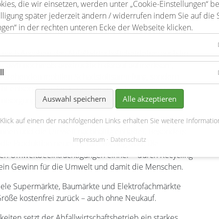
kies, die wir einsetzen, werden unter „Cookie-Einstellungen“ b
nellsten wachsende Abfallmenge weltweit darstellt.
lligung später jederzeit ändern / widerrufen indem Sie auf die 
zt in Schubladen oder werden fälschlicherweise im
ngen“ in der rechten unteren Ecke der Webseite klicken.
 nach Angaben des Abfallwirtschaftsbetriebes auch im
der awb nochmals ausdrücklich darauf aufmerksam,
ll
ze anstehenden mobilen Schadstoffsammlung, sondern
ht entsorgt werden kann. Geräte jeder Größe können
Auswahl speichern
Alle akzeptieren
 Entsorgungszentrum in Borg abgegeben und so dem
 Klick auf einen der nachfolgenden Links erhalten Sie weitere Informatio
nnen und die Umwelt nachhaltig entlastet. Besonders
Impressum
Datenschutz
r die Produktion neuer Geräte wichtig sind. Die
men Umweltbeeinträchtigungen einher – durch Recycling
 ein Gewinn für die Umwelt und damit die Menschen.
viele Supermärkte, Baumärkte und Elektrofachmärkte
Größe kostenfrei zurück – auch ohne Neukauf.
iten setzt der Abfallwirtschaftsbetrieb ein starkes