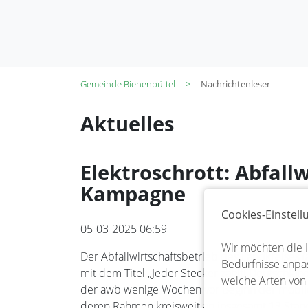
Gemeinde Bienenbüttel
Nachrichtenleser
Aktuelles
Elektroschrott: Abfall
Kampagne
Cookies-Einstel
05-03-2025 06:59
Wir möchten die 
Der Abfallwirtschaftsbetrieb des Landkreises 
Bedürfnisse anpas
mit dem Titel „Jeder Stecker zählt! Deutschla
welche Arten von
der awb wenige Wochen vor Beginn der mobilen
deren Rahmen kreisweit an insgesamt 13 Stan