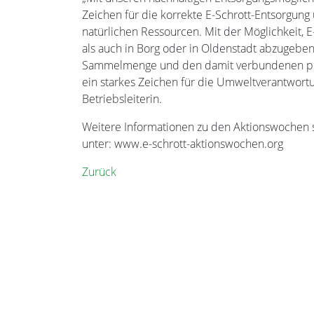
Zeichen für die korrekte E-Schrott-Entsorgung
natürlichen Ressourcen. Mit der Möglichkeit,
als auch in Borg oder in Oldenstadt abzugeben,
Sammelmenge und den damit verbundenen pos
ein starkes Zeichen für die Umweltverantwortu
Betriebsleiterin.
Weitere Informationen zu den Aktionswochen s
unter: www.e-schrott-aktionswochen.org
Zurück
Gemeinde Bienenbüttel
Marktplatz 1
29553 Bienenbüttel
Tel.: 05823 9800-0