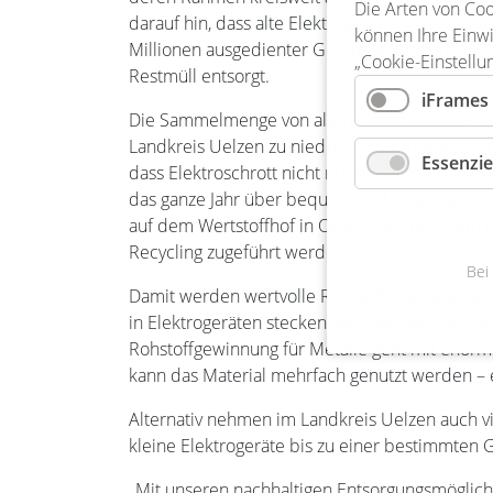
Die Arten von Coo
darauf hin, dass alte Elektrogeräte die am sch
können Ihre Einwi
Millionen ausgedienter Geräte landen ungenut
„Cookie-Einstellu
Restmüll entsorgt.
iFrames
Die Sammelmenge von alten Elektrogeräten ist
Landkreis Uelzen zu niedrig. Deshalb macht 
Essenzie
dass Elektroschrott nicht nur bei der in Kür
das ganze Jahr über bequem und umweltgerec
auf dem Wertstoffhof in Oldenstadt und dem
Recycling zugeführt werden.
Bei
Damit werden wertvolle Rohstoffe zurückgewo
in Elektrogeräten stecken viele Metalle, die fü
Rohstoffgewinnung für Metalle geht mit enor
kann das Material mehrfach genutzt werden –
Alternativ nehmen im Landkreis Uelzen auch 
kleine Elektrogeräte bis zu einer bestimmten 
„Mit unseren nachhaltigen Entsorgungsmöglichke