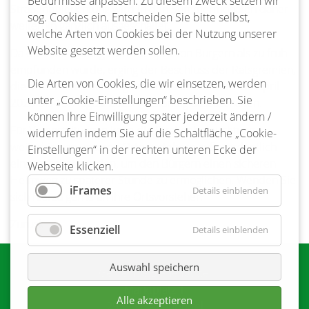
Bedürfnisse anpassen. Zu diesem Zweck setzen wir
Straßenbeleuchtung wird in den Sommermonaten daher
sog. Cookies ein. Entscheiden Sie bitte selbst,
weiterhin gänzlich ausgeschaltet.
welche Arten von Cookies bei der Nutzung unserer
Website gesetzt werden sollen.
Da die Abschaltung zum 15. April von Bürgern als zu früh
empfunden wurde, erging der Beschluss der Ratsgremien,
Die Arten von Cookies, die wir einsetzen, werden
die Straßenbeleuchtung erst im Zeitraum vom 30. April
unter „Cookie-Einstellungen“ beschrieben. Sie
2025 bis 15. August 2025 vollständig auszuschalten.
können Ihre Einwilligung später jederzeit ändern /
Für Veranstaltungen kann die Straßenbeleuchtung
widerrufen indem Sie auf die Schaltfläche „Cookie-
weiterhin von unseren Ortsvorstehern außerordentlich
Einstellungen“ in der rechten unteren Ecke der
eingeschaltet werden, um den Bürgern einen sicheren
Webseite klicken.
Heimweg zu späterer Stunde zu ermöglichen. Wenden Sie
iFrames
Details einblenden
sich hierzu gerne an Ihre Ortsvorsteher.
Zurück
Essenziell
Details einblenden
Auswahl speichern
Gemeinde Bienenbüttel
Marktplatz 1
Alle akzeptieren
29553 Bienenbüttel