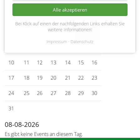
<
August 2026
>
Alle akzeptieren
Mo
ntag
Di
enstag
Mi
ttwoch
Do
nnerstag
Fr
eitag
Sa
mstag
So
nntag
Bei Klick auf einen der nachfolgenden Links erhalten Sie
weitere Informationen:
1
2
Impressum
Datenschutz
3
4
5
6
7
8
9
10
11
12
13
14
15
16
17
18
19
20
21
22
23
24
25
26
27
28
29
30
31
08-08-2026
Es gibt keine Events an diesem Tag.