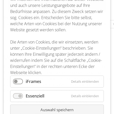
und auch unsere Leistungsangebote auf Ihre
Bedürfnisse anpassen. Zu diesem Zweck setzen wir
sog. Cookies ein. Entscheiden Sie bitte selbst,
Seite 177 von 217
welche Arten von Cookies bei der Nutzung unserer
Anfang
Zurück
174
175
176
177
178
179
180
Website gesetzt werden sollen.
Die Arten von Cookies, die wir einsetzen, werden
unter „Cookie-Einstellungen“ beschrieben. Sie
können Ihre Einwilligung später jederzeit ändern /
Veranstaltungskalender
widerrufen indem Sie auf die Schaltfläche „Cookie-
Hier ist ja richtig was los! Ja, die Bienenbütteler lieben ihre
Einstellungen“ in der rechten unteren Ecke der
Veranstaltungen, Feste und Events. Und das merkt man
Webseite klicken.
auch, wenn man daran teilnimmt. Von der Vorbereitung bis
iFrames
Details einblenden
zum letzten Kehraus steckt in allen Veranstaltungen viel
Herzblut, Leidenschaft und Liebe zum Detail.
Essenziell
Details einblenden
Lassen Sie sich mitreißen und seien Sie dabei!
Auswahl speichern