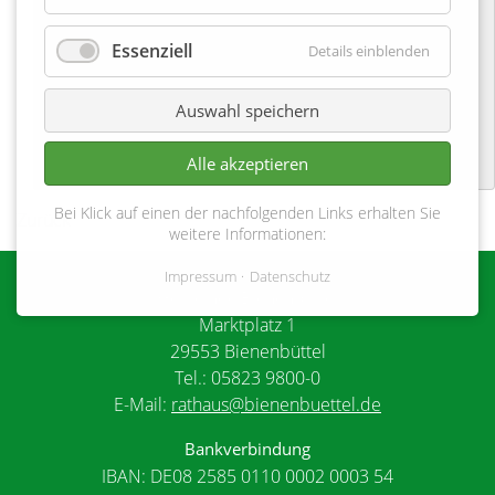
09-09-2023 14:00–17:00
Essenziell
Details einblenden
Auswahl speichern
Alle akzeptieren
Bei Klick auf einen der nachfolgenden Links erhalten Sie
Zurück
weitere Informationen:
Impressum
Datenschutz
Gemeinde Bienenbüttel
Marktplatz 1
29553 Bienenbüttel
Tel.: 05823 9800-0
E-Mail:
rathaus@bienenbuettel.de
Bankverbindung
IBAN: DE08 2585 0110 0002 0003 54