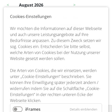
<
August 2026
>
Cookies-Einstellungen
Mo
ntag
Di
enstag
Mi
ttwoch
Do
nnerstag
Fr
eitag
Sa
mstag
So
nntag
Wir möchten die Informationen auf dieser Webseite
1
2
und auch unsere Leistungsangebote auf Ihre
Bedürfnisse anpassen. Zu diesem Zweck setzen wir
3
4
5
6
7
8
9
sog. Cookies ein. Entscheiden Sie bitte selbst,
welche Arten von Cookies bei der Nutzung unserer
10
11
12
13
14
15
16
Website gesetzt werden sollen.
17
18
19
20
21
22
23
Die Arten von Cookies, die wir einsetzen, werden
unter „Cookie-Einstellungen“ beschrieben. Sie
24
25
26
27
28
29
30
können Ihre Einwilligung später jederzeit ändern /
widerrufen indem Sie auf die Schaltfläche „Cookie-
31
Einstellungen“ in der rechten unteren Ecke der
Webseite klicken.
iFrames
Details einblenden
Waldfest im Waldkiga