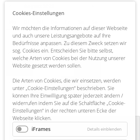
<
August 2025
>
Cookies-Einstellungen
Mo
ntag
Di
enstag
Mi
ttwoch
Do
nnerstag
Fr
eitag
Sa
mstag
So
nntag
Wir möchten die Informationen auf dieser Webseite
und auch unsere Leistungsangebote auf Ihre
1
2
3
Bedürfnisse anpassen. Zu diesem Zweck setzen wir
sog. Cookies ein. Entscheiden Sie bitte selbst,
4
5
6
7
8
9
10
welche Arten von Cookies bei der Nutzung unserer
Website gesetzt werden sollen.
11
12
13
14
15
16
17
Die Arten von Cookies, die wir einsetzen, werden
18
19
20
21
22
23
24
unter „Cookie-Einstellungen“ beschrieben. Sie
können Ihre Einwilligung später jederzeit ändern /
25
26
27
28
29
30
31
widerrufen indem Sie auf die Schaltfläche „Cookie-
Einstellungen“ in der rechten unteren Ecke der
Webseite klicken.
Preisskat und Knobeln
iFrames
Details einblenden
25-10-2025 16:00