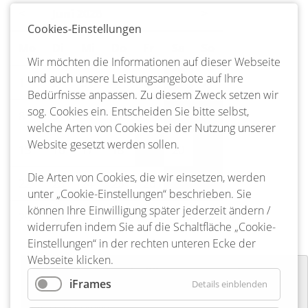
<
Juni 2026
>
Cookies-Einstellungen
Mo
ntag
Di
enstag
Mi
ttwoch
Do
nnerstag
Fr
eitag
Sa
mstag
So
nntag
Wir möchten die Informationen auf dieser Webseite
und auch unsere Leistungsangebote auf Ihre
1
2
3
4
5
6
7
Bedürfnisse anpassen. Zu diesem Zweck setzen wir
sog. Cookies ein. Entscheiden Sie bitte selbst,
8
9
10
11
12
13
14
welche Arten von Cookies bei der Nutzung unserer
Website gesetzt werden sollen.
15
16
17
18
19
20
21
Die Arten von Cookies, die wir einsetzen, werden
22
23
24
25
26
27
28
unter „Cookie-Einstellungen“ beschrieben. Sie
können Ihre Einwilligung später jederzeit ändern /
29
30
widerrufen indem Sie auf die Schaltfläche „Cookie-
Einstellungen“ in der rechten unteren Ecke der
Webseite klicken.
Osterfeuer Freiwillige Feuerwehr
iFrames
Details einblenden
Bargdorf