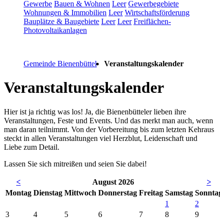
Gewerbe
Bauen & Wohnen
Leer
Gewerbegebiete
Wohnungen & Immobilien
Leer
Wirtschaftsförderung
Bauplätze & Baugebiete
Leer
Leer
Freiflächen-
Photovoltaikanlagen
Gemeinde Bienenbüttel
Veranstaltungskalender
Veranstaltungskalender
Hier ist ja richtig was los! Ja, die Bienenbütteler lieben ihre
Veranstaltungen, Feste und Events. Und das merkt man auch, wenn
man daran teilnimmt. Von der Vorbereitung bis zum letzten Kehraus
steckt in allen Veranstaltungen viel Herzblut, Leidenschaft und
Liebe zum Detail.
Lassen Sie sich mitreißen und seien Sie dabei!
<
August 2026
>
Mo
ntag
Di
enstag
Mi
ttwoch
Do
nnerstag
Fr
eitag
Sa
mstag
So
nnta
1
2
3
4
5
6
7
8
9