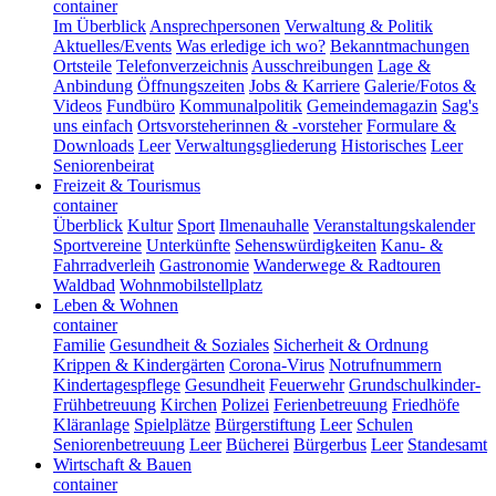
container
Im Überblick
Ansprechpersonen
Verwaltung & Politik
Aktuelles/Events
Was erledige ich wo?
Bekanntmachungen
Ortsteile
Telefonverzeichnis
Ausschreibungen
Lage &
Anbindung
Öffnungszeiten
Jobs & Karriere
Galerie/Fotos &
Videos
Fundbüro
Kommunalpolitik
Gemeindemagazin
Sag's
uns einfach
Ortsvorsteherinnen & -vorsteher
Formulare &
Downloads
Leer
Verwaltungsgliederung
Historisches
Leer
Seniorenbeirat
Freizeit & Tourismus
container
Überblick
Kultur
Sport
Ilmenauhalle
Veranstaltungskalender
Sportvereine
Unterkünfte
Sehenswürdigkeiten
Kanu- &
Fahrradverleih
Gastronomie
Wanderwege & Radtouren
Waldbad
Wohnmobilstellplatz
Leben & Wohnen
container
Familie
Gesundheit & Soziales
Sicherheit & Ordnung
Krippen & Kindergärten
Corona-Virus
Notrufnummern
Kindertagespflege
Gesundheit
Feuerwehr
Grundschulkinder-
Frühbetreuung
Kirchen
Polizei
Ferienbetreuung
Friedhöfe
Kläranlage
Spielplätze
Bürgerstiftung
Leer
Schulen
Seniorenbetreuung
Leer
Bücherei
Bürgerbus
Leer
Standesamt
Wirtschaft & Bauen
container