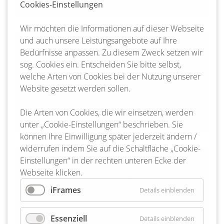
Cookies-Einstellungen
Wir möchten die Informationen auf dieser Webseite
und auch unsere Leistungsangebote auf Ihre
27-11-2025 14:14
Bedürfnisse anpassen. Zu diesem Zweck setzen wir
Wertstoffhof in Oldenstadt am 3.
sog. Cookies ein. Entscheiden Sie bitte selbst,
Dezember geschlossen
welche Arten von Cookies bei der Nutzung unserer
Website gesetzt werden sollen.
Weiterlesen …
Wertstoffhof in Oldenstadt am 3. Dezember gesc
Die Arten von Cookies, die wir einsetzen, werden
unter „Cookie-Einstellungen“ beschrieben. Sie
können Ihre Einwilligung später jederzeit ändern /
widerrufen indem Sie auf die Schaltfläche „Cookie-
Einstellungen“ in der rechten unteren Ecke der
25-11-2025 10:40
Webseite klicken.
Baustelle der Deutschen Bahn
iFrames
Details einblenden
Weiterlesen …
Baustelle der Deutschen Bahn
Essenziell
Details einblenden