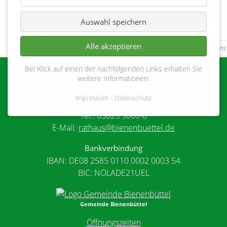
Auswahl speichern
Seite 22 von 217
Alle akzeptieren
Anfang
Zurück
19
20
21
22
23
24
25
Vorwärts
Bei Klick auf einen der nachfolgenden Links erhalten Sie
Gemeinde Bienenbüttel
weitere Informationen:
Marktplatz 1
Impressum
Datenschutz
29553 Bienenbüttel
Tel.: 05823 9800-0
E-Mail:
rathaus@bienenbuettel.de
Bankverbindung
IBAN: DE08 2585 0110 0002 0003 54
BIC: NOLADE21UEL
Gemeinde Bienenbüttel
Öffnungszeiten