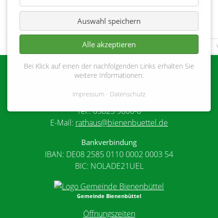
Auswahl speichern
Seite 181 von 217
Alle akzeptieren
Anfang
Zurück
178
179
180
181
182
183
184
Bei Klick auf einen der nachfolgenden Links erhalten Sie
Gemeinde Bienenbüttel
weitere Informationen:
Marktplatz 1
Impressum
Datenschutz
29553 Bienenbüttel
Tel.: 05823 9800-0
E-Mail:
rathaus@bienenbuettel.de
Bankverbindung
IBAN: DE08 2585 0110 0002 0003 54
BIC: NOLADE21UEL
Gemeinde Bienenbüttel
Öffnungszeiten