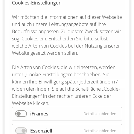
Cookies-Einstellungen
Wir möchten die Informationen auf dieser Webseite
und auch unsere Leistungsangebote auf Ihre
28-07-2022 16:37
Bedürfnisse anpassen. Zu diesem Zweck setzen wir
Hoffnung für alte Kastanie:
sog. Cookies ein. Entscheiden Sie bitte selbst,
Einheitsgemeinde Bienenbüttel beauftragt
welche Arten von Cookies bei der Nutzung unserer
Baumpfleger
Website gesetzt werden sollen.
Weiterlesen …
Hoffnung für alte Kastanie: Einheitsgemeinde Bie
Die Arten von Cookies, die wir einsetzen, werden
unter „Cookie-Einstellungen“ beschrieben. Sie
können Ihre Einwilligung später jederzeit ändern /
widerrufen indem Sie auf die Schaltfläche „Cookie-
Einstellungen“ in der rechten unteren Ecke der
22-07-2022 09:21
Webseite klicken.
Sprechstunde für Eltern von Säuglingen
und Kindern am 27. Juli 2022
iFrames
Details einblenden
Weiterlesen …
Sprechstunde für Eltern von Säuglingen und Kinde
Essenziell
Details einblenden