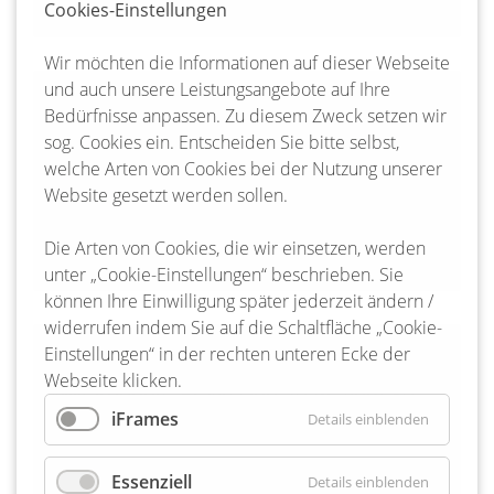
Cookies-Einstellungen
Wir möchten die Informationen auf dieser Webseite
und auch unsere Leistungsangebote auf Ihre
30-01-2026 09:14
Bedürfnisse anpassen. Zu diesem Zweck setzen wir
Eingeschränkte Öffnungszeiten im Bereich
sog. Cookies ein. Entscheiden Sie bitte selbst,
„Grundsicherung“
welche Arten von Cookies bei der Nutzung unserer
Website gesetzt werden sollen.
Weiterlesen …
Eingeschränkte Öffnungszeiten im Bereich „Grund
Die Arten von Cookies, die wir einsetzen, werden
unter „Cookie-Einstellungen“ beschrieben. Sie
können Ihre Einwilligung später jederzeit ändern /
widerrufen indem Sie auf die Schaltfläche „Cookie-
Einstellungen“ in der rechten unteren Ecke der
29-01-2026 16:30
Webseite klicken.
Militärübung „Brave Lion 2026“ vom 30.
Januar bis 2. Februar 2026
iFrames
Details einblenden
Weiterlesen …
Militärübung „Brave Lion 2026“ vom 30. Januar bis
Essenziell
Details einblenden