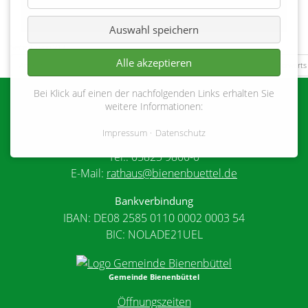
Auswahl speichern
Seite 15 von 217
Alle akzeptieren
Anfang
Zurück
12
13
14
15
16
17
18
Vorwärts
Bei Klick auf einen der nachfolgenden Links erhalten Sie
Gemeinde Bienenbüttel
weitere Informationen:
Marktplatz 1
Impressum
Datenschutz
29553 Bienenbüttel
Tel.: 05823 9800-0
E-Mail:
rathaus@bienenbuettel.de
Bankverbindung
IBAN: DE08 2585 0110 0002 0003 54
BIC: NOLADE21UEL
Gemeinde Bienenbüttel
Öffnungszeiten