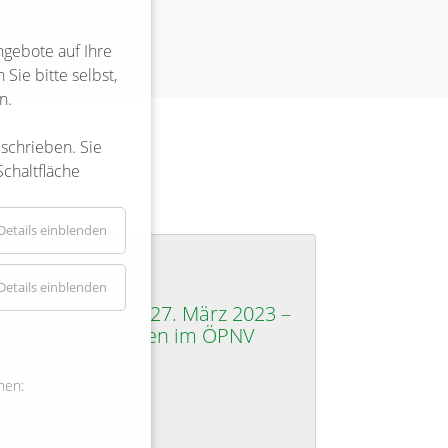
ngebote auf Ihre
Sie bitte selbst,
n.
eschrieben. Sie
Schaltfläche
Details einblenden
24-03-2023 12:06
Details einblenden
Warnstreik am 27. März 2023 –
Einschränkungen im ÖPNV
Weiterlesen …
Warnstreik am 27. März 2023 – Einschränkungen im Ö
nen:
inde Bienenbüttel spart mehr und mehr Energie