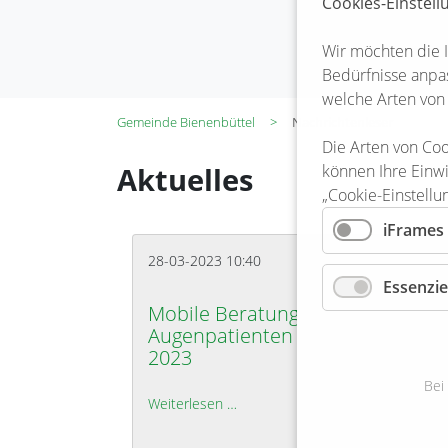
Cookies-Einstel
Wir möchten die 
Bedürfnisse anpas
welche Arten von
Gemeinde Bienenbüttel
Nachrichtenleser
Die Arten von Coo
Aktuelles
können Ihre Einwi
„Cookie-Einstellu
iFrames
28-03-2023 10:40
Essenzie
Mobile Beratung für
Augenpatienten am 12. April
2023
Bei
Weiterlesen …
Mobile Beratung für Augenpatient