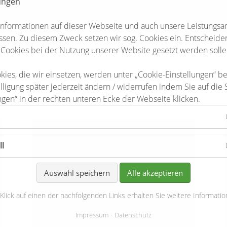
lungen
Informationen auf dieser Webseite und auch unsere Leistungsa
sen. Zu diesem Zweck setzen wir sog. Cookies ein. Entscheiden 
 Cookies bei der Nutzung unserer Website gesetzt werden solle
kies, die wir einsetzen, werden unter „Cookie-Einstellungen“ b
lligung später jederzeit ändern / widerrufen indem Sie auf die 
ngen“ in der rechten unteren Ecke der Webseite klicken.
24-03-2023 12:58
ll
Rathaus komplett auf LED
umgerüstet: Gemeinde
Auswahl speichern
Alle akzeptieren
Bienenbüttel spart mehr und
mehr Energie
 Klick auf einen der nachfolgenden Links erhalten Sie weitere Informatio
en am 12. April 2023
Impressum
Datenschutz
Weiterlesen …
Rathaus komplett auf LED umgerüstet: Geme