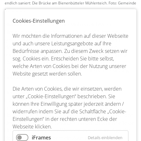
endlich saniert: Die Brücke am Bienenbütteler Mühlenteich. Foto: Gemeinde
Bienenbüttel
Cookies-Einstellungen
Bienenbüttel.
Die Brücke am Mühlenteich/Wehr in
Bienenbüttel wird ab Montag, 10. Juli 2023, komplett
Wir möchten die Informationen auf dieser Webseite
gesperrt. An diesem Tag beginnt die Firma Winkler mit
und auch unsere Leistungsangebote auf Ihre
dem Abriss und Bau einer neuen Brücke, die dann
Bedürfnisse anpassen. Zu diesem Zweck setzen wir
voraussichtlich Mitte August 2023 fertiggestellt sein soll.
sog. Cookies ein. Entscheiden Sie bitte selbst,
Das erklärt Inga Heitmann, Bauamtsleiterin bei der
welche Arten von Cookies bei der Nutzung unserer
Gemeinde Bienenbüttel. Die Kosten für die Erneuerung
Website gesetzt werden sollen.
belaufen sich auf 130.000 Euro.
Die Arten von Cookies, die wir einsetzen, werden
Bereits seit 2020 durfte die Brücke nur noch von
unter „Cookie-Einstellungen“ beschrieben. Sie
Fußgängern passiert werden, Fahrradfahrer mussten
können Ihre Einwilligung später jederzeit ändern /
absteigen. Hintergrund ist, dass die Tragfähigkeit des
widerrufen indem Sie auf die Schaltfläche „Cookie-
Bauwerks nicht mehr gewährleistet war. Erneuert werden
Einstellungen“ in der rechten unteren Ecke der
der Überbau und das Geländer. An der östlichen Seite der
Webseite klicken.
Brücke, in Richtung alter Wassermühle, wird im Zuge der
iFrames
Baumaßnahme außerdem ein Zaun erneuert.
Details einblenden