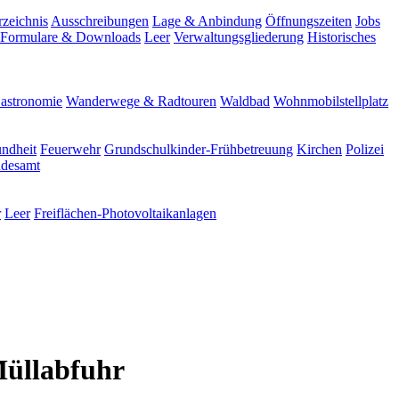
rzeichnis
Ausschreibungen
Lage & Anbindung
Öffnungszeiten
Jobs
Formulare & Downloads
Leer
Verwaltungsgliederung
Historisches
astronomie
Wanderwege & Radtouren
Waldbad
Wohnmobilstellplatz
ndheit
Feuerwehr
Grundschulkinder-Frühbetreuung
Kirchen
Polizei
ndesamt
r
Leer
Freiflächen-Photovoltaikanlagen
Müllabfuhr