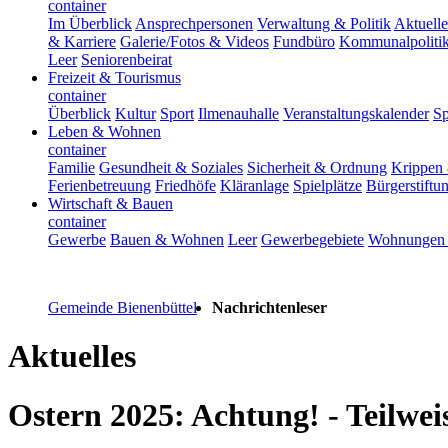
container
Im Überblick
Ansprechpersonen
Verwaltung & Politik
Aktuelle
& Karriere
Galerie/Fotos & Videos
Fundbüro
Kommunalpoliti
Leer
Seniorenbeirat
Freizeit & Tourismus
container
Überblick
Kultur
Sport
Ilmenauhalle
Veranstaltungskalender
Sp
Leben & Wohnen
container
Familie
Gesundheit & Soziales
Sicherheit & Ordnung
Krippen 
Ferienbetreuung
Friedhöfe
Kläranlage
Spielplätze
Bürgerstiftu
Wirtschaft & Bauen
container
Gewerbe
Bauen & Wohnen
Leer
Gewerbegebiete
Wohnungen 
Gemeinde Bienenbüttel
Nachrichtenleser
Aktuelles
Ostern 2025: Achtung! - Teilwe