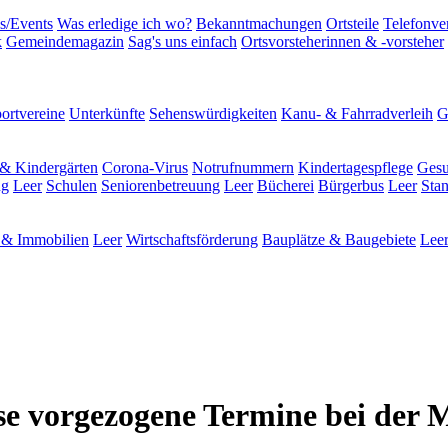
s/Events
Was erledige ich wo?
Bekanntmachungen
Ortsteile
Telefonve
k
Gemeindemagazin
Sag's uns einfach
Ortsvorsteherinnen & -vorsteher
ortvereine
Unterkünfte
Sehenswürdigkeiten
Kanu- & Fahrradverleih
G
& Kindergärten
Corona-Virus
Notrufnummern
Kindertagespflege
Gesu
ng
Leer
Schulen
Seniorenbetreuung
Leer
Bücherei
Bürgerbus
Leer
Sta
& Immobilien
Leer
Wirtschaftsförderung
Bauplätze & Baugebiete
Lee
ise vorgezogene Termine bei der 