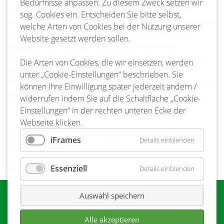
Bedürfnisse anpassen. Zu diesem Zweck setzen wir
ablief. Eine Untersuchung ergab, dass der Kanal mit
sog. Cookies ein. Entscheiden Sie bitte selbst,
Wurzeln verstopft und das Rohr an zwei Stellen gebrochen
welche Arten von Cookies bei der Nutzung unserer
war. Zudem war ein Ablauf in der Straße sehr stark
Website gesetzt werden sollen.
abgesackt. Der Schaden wurde durch die Firma
Uhlentiefbau GmbH aus Uelzen beseitigt. Es wurde ein
Die Arten von Cookies, die wir einsetzen, werden
neuer Ablauf eingebaut und eine Halterung des
unter „Cookie-Einstellungen“ beschrieben. Sie
Regenwasser-Kanals ausgetauscht. Die Kosten hierfür lagen
können Ihre Einwilligung später jederzeit ändern /
bei knapp 9.000 €.
widerrufen indem Sie auf die Schaltfläche „Cookie-
Einstellungen“ in der rechten unteren Ecke der
Webseite klicken.
Die Rohre waren mit Erde und Wurzeln zugesetzt und
iFrames
Details einblenden
teilweise gebrochen
Zurück
Essenziell
Details einblenden
Auswahl speichern
Gemeinde Bienenbüttel
Marktplatz 1
Alle akzeptieren