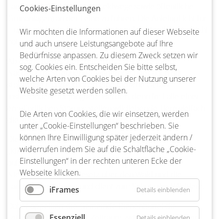
Landschaft (Wald, Wiesen, Feldwege sowie öffentliche
Cookies-Einstellungen
Grünanlagen) an der Leine zu führen. Die Anleinpflicht für
Hunde gilt für jede Person, die Hunde unter ihrer Aufsicht
Wir möchten die Informationen auf dieser Webseite
hat.
und auch unsere Leistungsangebote auf Ihre
Bedürfnisse anpassen. Zu diesem Zweck setzen wir
Ab dem Frühling bekommen die Wildtiere ihren
sog. Cookies ein. Entscheiden Sie bitte selbst,
Nachwuchs. Streunende, wildernde oder auch nur
welche Arten von Cookies bei der Nutzung unserer
stöbernde Hunde können eine tödliche Gefahr
Website gesetzt werden sollen.
insbesondere für Jungtiere werden, denn im Falle einer
empfindlichen Störung stellen wildlebende Tiere vielfach
Die Arten von Cookies, die wir einsetzen, werden
die Versorgung ihres Nachwuchses ein.
unter „Cookie-Einstellungen“ beschrieben. Sie
können Ihre Einwilligung später jederzeit ändern /
Die Leinenpflicht soll verhindern, dass Hunde die
widerrufen indem Sie auf die Schaltfläche „Cookie-
„Kinderstube“ bzw. den Nachwuchs der Wildtiere
Einstellungen“ in der rechten unteren Ecke der
aufscheuchen. Diese Regelung ergibt sich aus dem
Webseite klicken.
Niedersächsischen Gesetz über den Wald und die
Landschaftsordnung und dient zum Schutz der Wildtiere.
iFrames
Details einblenden
Daher appelliert die Gemeinde Bienenbüttel die
Leinenpflicht in diesem Zeitraum zwingend einzuhalten.
Essenziell
Details einblenden