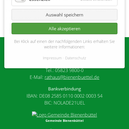
Verstöße können mit einer Geldbuße bis zu 5.000 EURO
Auswahl speichern
geahndet werden.
Alle akzeptieren
Zurück
Bei Klick auf einen der nachfolgenden Links erhalten Sie
weitere Informationen:
Gemeinde Bienenbüttel
Marktplatz 1
Impressum
Datenschutz
29553 Bienenbüttel
Tel.: 05823 9800-0
E-Mail:
rathaus@bienenbuettel.de
Bankverbindung
IBAN: DE08 2585 0110 0002 0003 54
BIC: NOLADE21UEL
Gemeinde Bienenbüttel