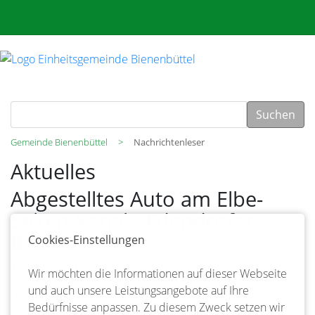
Suchen
Gemeinde Bienenbüttel
Nachrichtenleser
Aktuelles
Abgestelltes Auto am Elbe-
Seiten-Kanal - Edendorfer
Brücke
Cookies-Einstellungen
12-04-2022 07:19
Wir möchten die Informationen auf dieser Webseite
und auch unsere Leistungsangebote auf Ihre
Das am Elbeseiten-Kanal auf Höhe der Edendorfer Brücke
Bedürfnisse anpassen. Zu diesem Zweck setzen wir
stehende, abgemeldete Auto wurde im Rahmen eines