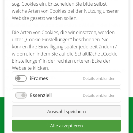
sog. Cookies ein. Entscheiden Sie bitte selbst,
Polizeieinsatzes dort
welche Arten von Cookies bei der Nutzung unserer
ab- und sichergestellt. Erst nach Freigabe im
Website gesetzt werden sollen.
Polizeiverfahren wurde das Auto als Abfall in der freien
Landschaft an das zuständige
Die Arten von Cookies, die wir einsetzen, werden
unter „Cookie-Einstellungen“ beschrieben. Sie
Umweltamt des Landkreises Uelzen gemeldet. Die
können Ihre Einwilligung später jederzeit ändern /
notwendigen Schritte und Fristsetzungen im
widerrufen indem Sie auf die Schaltfläche „Cookie-
Ordnungswidrigkeitenverfahren wurden eingeleitet,
Einstellungen“ in der rechten unteren Ecke der
Webseite klicken.
so dass in der 16. KW mit der Entfernung des Fahrzeuges
gerechnet werden kann.
iFrames
Details einblenden
Zurück
Essenziell
Details einblenden
Gemeinde Bienenbüttel
Auswahl speichern
Marktplatz 1
29553 Bienenbüttel
Alle akzeptieren
Tel.: 05823 9800-0