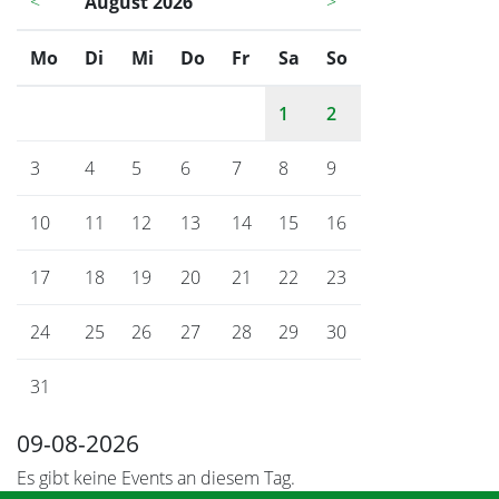
<
August 2026
>
Mo
ntag
Di
enstag
Mi
ttwoch
Do
nnerstag
Fr
eitag
Sa
mstag
So
nntag
1
2
3
4
5
6
7
8
9
10
11
12
13
14
15
16
17
18
19
20
21
22
23
24
25
26
27
28
29
30
31
09-08-2026
Es gibt keine Events an diesem Tag.