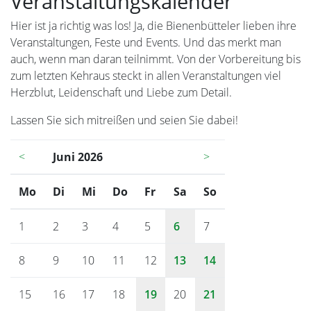
Veranstaltungskalender
Hier ist ja richtig was los! Ja, die Bienenbütteler lieben ihre
Veranstaltungen, Feste und Events. Und das merkt man
auch, wenn man daran teilnimmt. Von der Vorbereitung bis
zum letzten Kehraus steckt in allen Veranstaltungen viel
Herzblut, Leidenschaft und Liebe zum Detail.
Lassen Sie sich mitreißen und seien Sie dabei!
<
Juni 2026
>
Mo
ntag
Di
enstag
Mi
ttwoch
Do
nnerstag
Fr
eitag
Sa
mstag
So
nntag
1
2
3
4
5
6
7
8
9
10
11
12
13
14
15
16
17
18
19
20
21