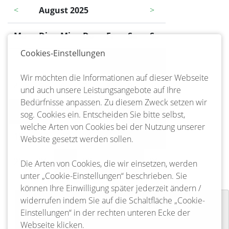
<
August 2025
>
Mo
ntag
Di
enstag
Mi
ttwoch
Do
nnerstag
Fr
eitag
Sa
mstag
So
nntag
Cookies-Einstellungen
1
2
3
Wir möchten die Informationen auf dieser Webseite
4
5
6
7
8
9
10
und auch unsere Leistungsangebote auf Ihre
Bedürfnisse anpassen. Zu diesem Zweck setzen wir
11
12
13
14
15
16
17
sog. Cookies ein. Entscheiden Sie bitte selbst,
welche Arten von Cookies bei der Nutzung unserer
18
19
20
21
22
23
24
Website gesetzt werden sollen.
25
26
27
28
29
30
31
Die Arten von Cookies, die wir einsetzen, werden
unter „Cookie-Einstellungen“ beschrieben. Sie
können Ihre Einwilligung später jederzeit ändern /
widerrufen indem Sie auf die Schaltfläche „Cookie-
Vernissage
Einstellungen“ in der rechten unteren Ecke der
10-02-2023 19:00
Webseite klicken.