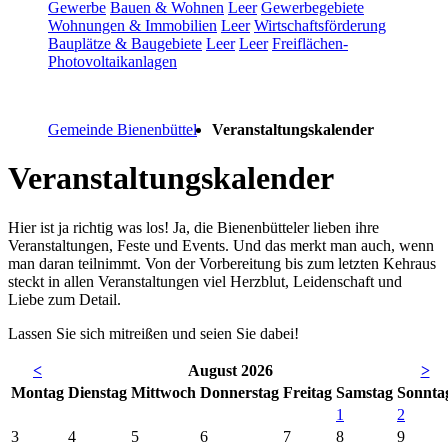
Gewerbe
Bauen & Wohnen
Leer
Gewerbegebiete
Wohnungen & Immobilien
Leer
Wirtschaftsförderung
Bauplätze & Baugebiete
Leer
Leer
Freiflächen-
Photovoltaikanlagen
Gemeinde Bienenbüttel
Veranstaltungskalender
Veranstaltungskalender
Hier ist ja richtig was los! Ja, die Bienenbütteler lieben ihre
Veranstaltungen, Feste und Events. Und das merkt man auch, wenn
man daran teilnimmt. Von der Vorbereitung bis zum letzten Kehraus
steckt in allen Veranstaltungen viel Herzblut, Leidenschaft und
Liebe zum Detail.
Lassen Sie sich mitreißen und seien Sie dabei!
<
August 2026
>
Mo
ntag
Di
enstag
Mi
ttwoch
Do
nnerstag
Fr
eitag
Sa
mstag
So
nnta
1
2
3
4
5
6
7
8
9