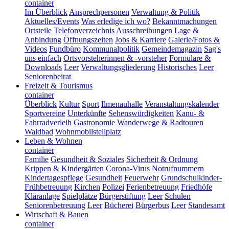
container
Im Überblick
Ansprechpersonen
Verwaltung & Politik
Aktuelles/Events
Was erledige ich wo?
Bekanntmachungen
Ortsteile
Telefonverzeichnis
Ausschreibungen
Lage &
Anbindung
Öffnungszeiten
Jobs & Karriere
Galerie/Fotos &
Videos
Fundbüro
Kommunalpolitik
Gemeindemagazin
Sag's
uns einfach
Ortsvorsteherinnen & -vorsteher
Formulare &
Downloads
Leer
Verwaltungsgliederung
Historisches
Leer
Seniorenbeirat
Freizeit & Tourismus
container
Überblick
Kultur
Sport
Ilmenauhalle
Veranstaltungskalender
Sportvereine
Unterkünfte
Sehenswürdigkeiten
Kanu- &
Fahrradverleih
Gastronomie
Wanderwege & Radtouren
Waldbad
Wohnmobilstellplatz
Leben & Wohnen
container
Familie
Gesundheit & Soziales
Sicherheit & Ordnung
Krippen & Kindergärten
Corona-Virus
Notrufnummern
Kindertagespflege
Gesundheit
Feuerwehr
Grundschulkinder-
Frühbetreuung
Kirchen
Polizei
Ferienbetreuung
Friedhöfe
Kläranlage
Spielplätze
Bürgerstiftung
Leer
Schulen
Seniorenbetreuung
Leer
Bücherei
Bürgerbus
Leer
Standesamt
Wirtschaft & Bauen
container