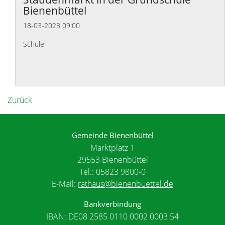
Bienenbüttel
18-03-2023 09:00
Schule
Zurück
Gemeinde Bienenbüttel
Marktplatz 1
29553 Bienenbüttel
Tel.: 05823 9800-0
E-Mail:
rathaus@bienenbuettel.de
Bankverbindung
IBAN: DE08 2585 0110 0002 0003 54