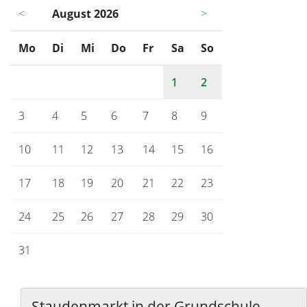
<
August 2026
>
Mo
ntag
Di
enstag
Mi
ttwoch
Do
nnerstag
Fr
eitag
Sa
mstag
So
nntag
1
2
3
4
5
6
7
8
9
10
11
12
13
14
15
16
17
18
19
20
21
22
23
24
25
26
27
28
29
30
31
Staudenmarkt in der Grundschule