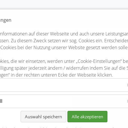
lungen
Informationen auf dieser Webseite und auch unsere Leistungsa
sen. Zu diesem Zweck setzen wir sog. Cookies ein. Entscheiden 
 Cookies bei der Nutzung unserer Website gesetzt werden solle
er
kies, die wir einsetzen, werden unter „Cookie-Einstellungen“ b
teler lieben ihre Veranstaltungen, Feste und Events. Und das me
lligung später jederzeit ändern / widerrufen indem Sie auf die 
 allen Veranstaltungen viel Herzblut, Leidenschaft und Liebe zum
ngen“ in der rechten unteren Ecke der Webseite klicken.
ll
Scheunenfete Ed
ag
Auswahl speichern
Alle akzeptieren
07-09-2024 19:00