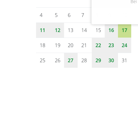
Bei
4
5
6
7
8
9
10
11
12
13
14
15
16
17
18
19
20
21
22
23
24
25
26
27
28
29
30
31
Gemeinde Bienenbüttel
Marktplatz 1
29553 Bienenbüttel
Tel.: 05823 9800-0
E-Mail:
rathaus@bienenbuettel.de