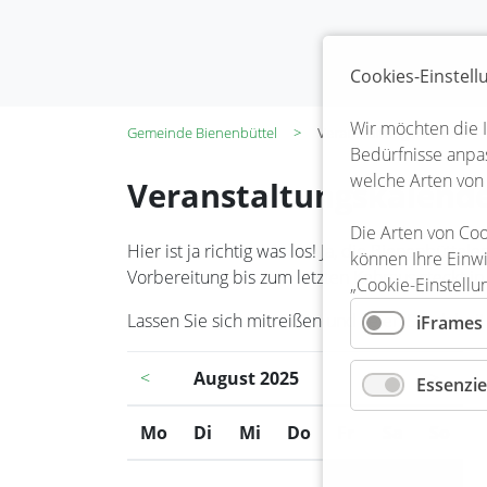
Cookies-Einstel
Wir möchten die 
Gemeinde Bienenbüttel
Veranstaltungskalender
Bedürfnisse anpas
welche Arten von
Veranstaltungskalend
Die Arten von Coo
Hier ist ja richtig was los! Ja, die Bienenbüt
können Ihre Einwi
Vorbereitung bis zum letzten Kehraus steckt in
„Cookie-Einstellu
Lassen Sie sich mitreißen und seien Sie dabei!
iFrames
<
August 2025
>
Essenzie
Mo
ntag
Di
enstag
Mi
ttwoch
Do
nnerstag
Fr
eitag
Sa
mstag
So
nnt
1
2
3