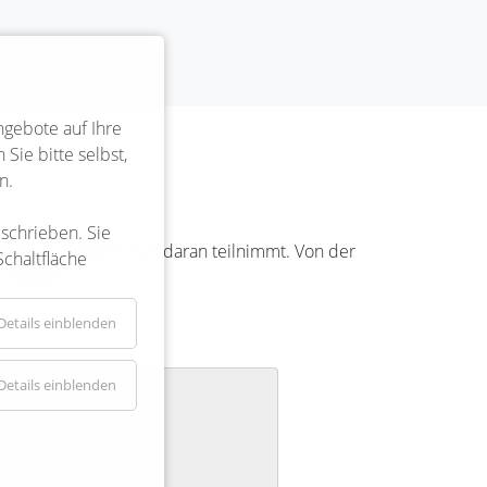
ngebote auf Ihre
Sie bitte selbst,
n.
eschrieben. Sie
rkt man auch, wenn man daran teilnimmt. Von der
Schaltfläche
 Detail.
Details einblenden
Details einblenden
endorf