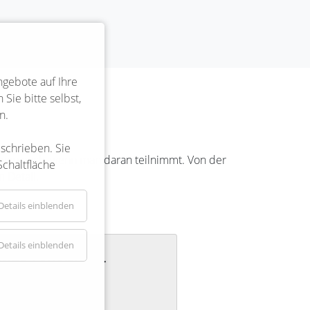
ngebote auf Ihre
Sie bitte selbst,
n.
eschrieben. Sie
rkt man auch, wenn man daran teilnimmt. Von der
Schaltfläche
 Detail.
Details einblenden
Details einblenden
llige Feuerwehr