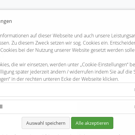
lungen
Informationen auf dieser Webseite und auch unsere Leistungsa
sen. Zu diesem Zweck setzen wir sog. Cookies ein. Entscheiden 
 Cookies bei der Nutzung unserer Website gesetzt werden solle
er
kies, die wir einsetzen, werden unter „Cookie-Einstellungen“ b
teler lieben ihre Veranstaltungen, Feste und Events. Und das me
lligung später jederzeit ändern / widerrufen indem Sie auf die 
 allen Veranstaltungen viel Herzblut, Leidenschaft und Liebe zum
ngen“ in der rechten unteren Ecke der Webseite klicken.
ll
Osterfeuer Freiwi
ag
Edendorf
Auswahl speichern
Alle akzeptieren