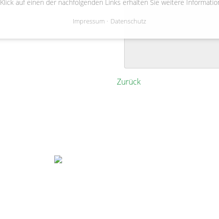
08-04-2023 19:30
 Klick auf einen der nachfolgenden Links erhalten Sie weitere Informatio
alte Hofstelle von Basse, Ed
Impressum
Datenschutz
Zurück
Gemeinde Bienenbüttel