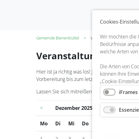
Cookies-Einstel
Wir möchten die 
Gemeinde Bienenbüttel
Veranstaltungskalender
Bedürfnisse anpas
welche Arten von
Veranstaltungskalend
Die Arten von Coo
Hier ist ja richtig was los! Ja, die Bienenbüt
können Ihre Einwi
Vorbereitung bis zum letzten Kehraus steckt in
„Cookie-Einstellu
Lassen Sie sich mitreißen und seien Sie dabei!
iFrames
<
Dezember 2025
>
Essenzie
Mo
ntag
Di
enstag
Mi
ttwoch
Do
nnerstag
Fr
eitag
Sa
mstag
So
nnt
1
2
3
4
5
6
7