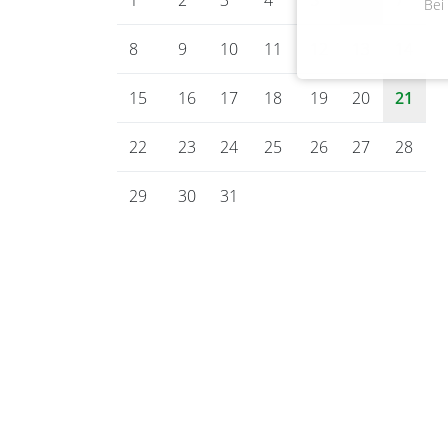
Bei
8
9
10
11
12
13
14
15
16
17
18
19
20
21
22
23
24
25
26
27
28
29
30
31
Gemeinde Bienenbüttel
Marktplatz 1
29553 Bienenbüttel
Tel.: 05823 9800-0
E-Mail:
rathaus@bienenbuettel.de