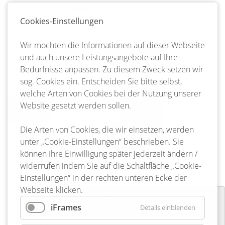
<
August 2025
>
Cookies-Einstellungen
Mo
ntag
Di
enstag
Mi
ttwoch
Do
nnerstag
Fr
eitag
Sa
mstag
So
nntag
Wir möchten die Informationen auf dieser Webseite
und auch unsere Leistungsangebote auf Ihre
1
2
3
Bedürfnisse anpassen. Zu diesem Zweck setzen wir
sog. Cookies ein. Entscheiden Sie bitte selbst,
4
5
6
7
8
9
10
welche Arten von Cookies bei der Nutzung unserer
Website gesetzt werden sollen.
11
12
13
14
15
16
17
Die Arten von Cookies, die wir einsetzen, werden
18
19
20
21
22
23
24
unter „Cookie-Einstellungen“ beschrieben. Sie
können Ihre Einwilligung später jederzeit ändern /
25
26
27
28
29
30
31
widerrufen indem Sie auf die Schaltfläche „Cookie-
Einstellungen“ in der rechten unteren Ecke der
Webseite klicken.
Osterfeuer Freiwillige Feuerwehr
iFrames
Details einblenden
Bargdorf