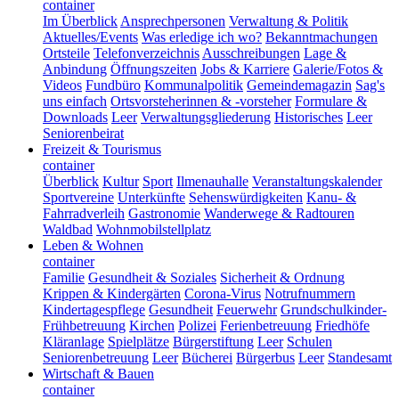
container
Im Überblick
Ansprechpersonen
Verwaltung & Politik
Aktuelles/Events
Was erledige ich wo?
Bekanntmachungen
Ortsteile
Telefonverzeichnis
Ausschreibungen
Lage &
Anbindung
Öffnungszeiten
Jobs & Karriere
Galerie/Fotos &
Videos
Fundbüro
Kommunalpolitik
Gemeindemagazin
Sag's
uns einfach
Ortsvorsteherinnen & -vorsteher
Formulare &
Downloads
Leer
Verwaltungsgliederung
Historisches
Leer
Seniorenbeirat
Freizeit & Tourismus
container
Überblick
Kultur
Sport
Ilmenauhalle
Veranstaltungskalender
Sportvereine
Unterkünfte
Sehenswürdigkeiten
Kanu- &
Fahrradverleih
Gastronomie
Wanderwege & Radtouren
Waldbad
Wohnmobilstellplatz
Leben & Wohnen
container
Familie
Gesundheit & Soziales
Sicherheit & Ordnung
Krippen & Kindergärten
Corona-Virus
Notrufnummern
Kindertagespflege
Gesundheit
Feuerwehr
Grundschulkinder-
Frühbetreuung
Kirchen
Polizei
Ferienbetreuung
Friedhöfe
Kläranlage
Spielplätze
Bürgerstiftung
Leer
Schulen
Seniorenbetreuung
Leer
Bücherei
Bürgerbus
Leer
Standesamt
Wirtschaft & Bauen
container