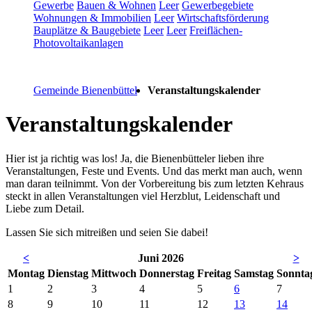
Gewerbe
Bauen & Wohnen
Leer
Gewerbegebiete
Wohnungen & Immobilien
Leer
Wirtschaftsförderung
Bauplätze & Baugebiete
Leer
Leer
Freiflächen-
Photovoltaikanlagen
Gemeinde Bienenbüttel
Veranstaltungskalender
Veranstaltungskalender
Hier ist ja richtig was los! Ja, die Bienenbütteler lieben ihre
Veranstaltungen, Feste und Events. Und das merkt man auch, wenn
man daran teilnimmt. Von der Vorbereitung bis zum letzten Kehraus
steckt in allen Veranstaltungen viel Herzblut, Leidenschaft und
Liebe zum Detail.
Lassen Sie sich mitreißen und seien Sie dabei!
<
Juni 2026
>
Mo
ntag
Di
enstag
Mi
ttwoch
Do
nnerstag
Fr
eitag
Sa
mstag
So
nnta
1
2
3
4
5
6
7
8
9
10
11
12
13
14