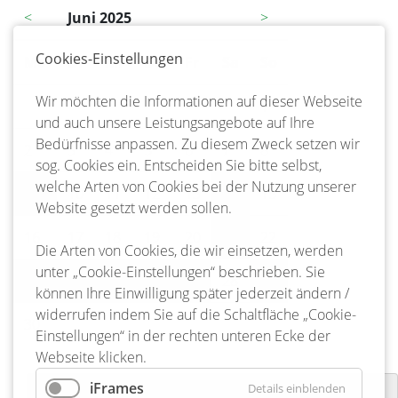
<
Juni 2025
>
Cookies-Einstellungen
Mo
ntag
Di
enstag
Mi
ttwoch
Do
nnerstag
Fr
eitag
Sa
mstag
So
nntag
Wir möchten die Informationen auf dieser Webseite
1
und auch unsere Leistungsangebote auf Ihre
Bedürfnisse anpassen. Zu diesem Zweck setzen wir
2
3
4
5
6
7
8
sog. Cookies ein. Entscheiden Sie bitte selbst,
welche Arten von Cookies bei der Nutzung unserer
9
10
11
12
13
14
15
Website gesetzt werden sollen.
16
17
18
19
20
21
22
Die Arten von Cookies, die wir einsetzen, werden
unter „Cookie-Einstellungen“ beschrieben. Sie
23
24
25
26
27
28
29
können Ihre Einwilligung später jederzeit ändern /
widerrufen indem Sie auf die Schaltfläche „Cookie-
30
Einstellungen“ in der rechten unteren Ecke der
Webseite klicken.
iFrames
Details einblenden
Laternenumzug Freiwillige Feuerwehr