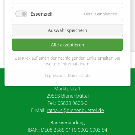
Hohenbostel
Essenziell
Details einblenden
28-10-2023
Auswahl speichern
Alle akzeptieren
Bei Klick auf einen der nachfolgenden Links erhalten Sie
Zurück
weitere Informationen:
Impressum
Datenschutz
Gemeinde Bienenbüttel
Marktplatz 1
29553 Bienenbüttel
Tel.: 05823 9800-0
E-Mail:
rathaus@bienenbuettel.de
Bankverbindung
IBAN: DE08 2585 0110 0002 0003 54