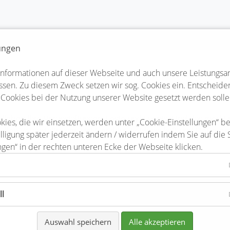
lungen
Informationen auf dieser Webseite und auch unsere Leistungsa
sen. Zu diesem Zweck setzen wir sog. Cookies ein. Entscheiden 
er
 Cookies bei der Nutzung unserer Website gesetzt werden solle
teler lieben ihre Veranstaltungen, Feste und Events. Und das me
kies, die wir einsetzen, werden unter „Cookie-Einstellungen“ b
 allen Veranstaltungen viel Herzblut, Leidenschaft und Liebe zum
lligung später jederzeit ändern / widerrufen indem Sie auf die 
ngen“ in der rechten unteren Ecke der Webseite klicken.
Kulturverein Bien
ll
ag
13-09-2025 11:00–14-09-20
Auswahl speichern
Alle akzeptieren