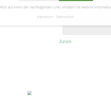
Rathaus Bienenbüttel
(
Markt
 Klick auf einen der nachfolgenden Links erhalten Sie weitere Informatio
10. Bienenbütteler Kulturrad
Impressum
Datenschutz
Zurück
Gemeinde Bienenbüttel