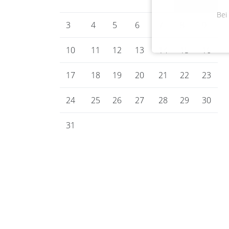
Bei
3
4
5
6
7
8
9
10
11
12
13
14
15
16
17
18
19
20
21
22
23
24
25
26
27
28
29
30
31
Gemeinde Bienenbüttel
Marktplatz 1
29553 Bienenbüttel