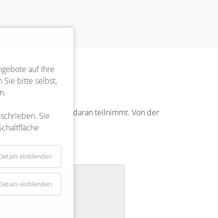
ngebote auf Ihre
Sie bitte selbst,
n.
rkt man auch, wenn man daran teilnimmt. Von der
eschrieben. Sie
 Detail.
Schaltfläche
Details einblenden
enbüttel e.V.
Details einblenden
25 18:00