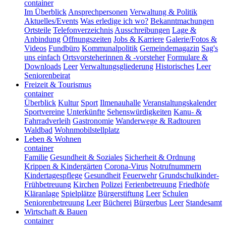
container
Im Überblick
Ansprechpersonen
Verwaltung & Politik
Aktuelles/Events
Was erledige ich wo?
Bekanntmachungen
Ortsteile
Telefonverzeichnis
Ausschreibungen
Lage &
Anbindung
Öffnungszeiten
Jobs & Karriere
Galerie/Fotos &
Videos
Fundbüro
Kommunalpolitik
Gemeindemagazin
Sag's
uns einfach
Ortsvorsteherinnen & -vorsteher
Formulare &
Downloads
Leer
Verwaltungsgliederung
Historisches
Leer
Seniorenbeirat
Freizeit & Tourismus
container
Überblick
Kultur
Sport
Ilmenauhalle
Veranstaltungskalender
Sportvereine
Unterkünfte
Sehenswürdigkeiten
Kanu- &
Fahrradverleih
Gastronomie
Wanderwege & Radtouren
Waldbad
Wohnmobilstellplatz
Leben & Wohnen
container
Familie
Gesundheit & Soziales
Sicherheit & Ordnung
Krippen & Kindergärten
Corona-Virus
Notrufnummern
Kindertagespflege
Gesundheit
Feuerwehr
Grundschulkinder-
Frühbetreuung
Kirchen
Polizei
Ferienbetreuung
Friedhöfe
Kläranlage
Spielplätze
Bürgerstiftung
Leer
Schulen
Seniorenbetreuung
Leer
Bücherei
Bürgerbus
Leer
Standesamt
Wirtschaft & Bauen
container