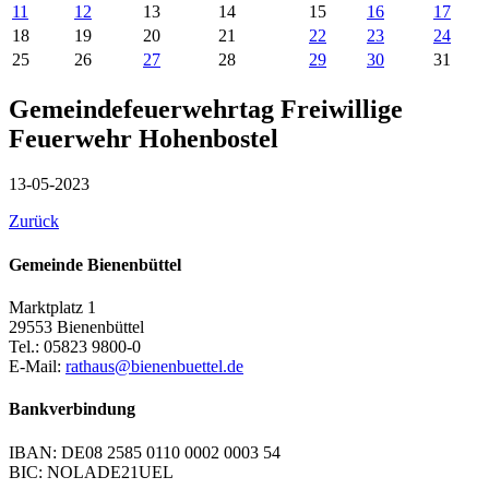
11
12
13
14
15
16
17
18
19
20
21
22
23
24
25
26
27
28
29
30
31
Gemeindefeuerwehrtag Freiwillige
Feuerwehr Hohenbostel
13-05-2023
Zurück
Gemeinde Bienenbüttel
Marktplatz 1
29553 Bienenbüttel
Tel.: 05823 9800-0
E-Mail:
rathaus@bienenbuettel.de
Bankverbindung
IBAN: DE08 2585 0110 0002 0003 54
BIC: NOLADE21UEL