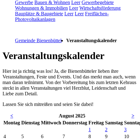
Gewerbe
Bauen & Wohnen
Leer
Gewerbegebiete
Wohnungen & Immobilien
Leer
Wirtschaftsförderung
Bauplätze & Baugebiete
Leer
Leer
Freiflächen-
Photovoltaikanlagen
Gemeinde Bienenbüttel
Veranstaltungskalender
Veranstaltungskalender
Hier ist ja richtig was los! Ja, die Bienenbütteler lieben ihre
Veranstaltungen, Feste und Events. Und das merkt man auch, wenn
man daran teilnimmt. Von der Vorbereitung bis zum letzten Kehraus
steckt in allen Veranstaltungen viel Herzblut, Leidenschaft und
Liebe zum Detail.
Lassen Sie sich mitreißen und seien Sie dabei!
<
August 2025
>
Mo
ntag
Di
enstag
Mi
ttwoch
Do
nnerstag
Fr
eitag
Sa
mstag
So
nnta
1
2
3
4
5
6
7
8
9
10