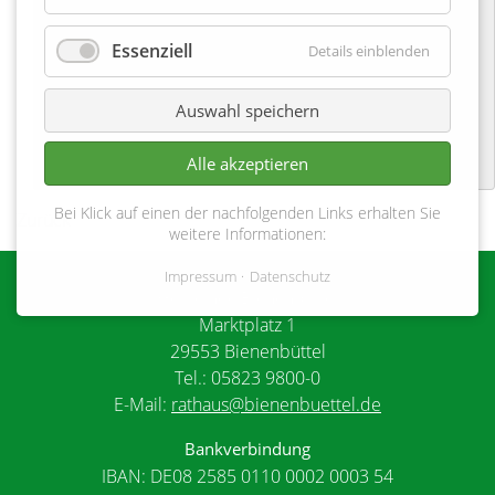
Feuerwehr Hohenbostel
Essenziell
Details einblenden
13-05-2023
Auswahl speichern
Alle akzeptieren
Bei Klick auf einen der nachfolgenden Links erhalten Sie
Zurück
weitere Informationen:
Impressum
Datenschutz
Gemeinde Bienenbüttel
Marktplatz 1
29553 Bienenbüttel
Tel.: 05823 9800-0
E-Mail:
rathaus@bienenbuettel.de
Bankverbindung
IBAN: DE08 2585 0110 0002 0003 54