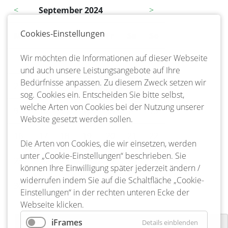
<
September 2024
>
Cookies-Einstellungen
Mo
ntag
Di
enstag
Mi
ttwoch
Do
nnerstag
Fr
eitag
Sa
mstag
So
nntag
Wir möchten die Informationen auf dieser Webseite
1
und auch unsere Leistungsangebote auf Ihre
Bedürfnisse anpassen. Zu diesem Zweck setzen wir
2
3
4
5
6
7
8
sog. Cookies ein. Entscheiden Sie bitte selbst,
welche Arten von Cookies bei der Nutzung unserer
9
10
11
12
13
14
15
Website gesetzt werden sollen.
16
17
18
19
20
21
22
Die Arten von Cookies, die wir einsetzen, werden
unter „Cookie-Einstellungen“ beschrieben. Sie
23
24
25
26
27
28
29
können Ihre Einwilligung später jederzeit ändern /
widerrufen indem Sie auf die Schaltfläche „Cookie-
30
Einstellungen“ in der rechten unteren Ecke der
Webseite klicken.
iFrames
Details einblenden
Gemeindefeuerwehrtag Freiwillige