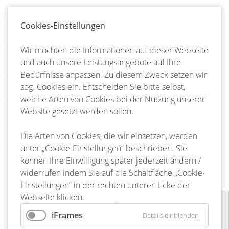
<
Juni 2026
>
Cookies-Einstellungen
Mo
ntag
Di
enstag
Mi
ttwoch
Do
nnerstag
Fr
eitag
Sa
mstag
So
nntag
Wir möchten die Informationen auf dieser Webseite
1
2
3
4
5
6
7
und auch unsere Leistungsangebote auf Ihre
Bedürfnisse anpassen. Zu diesem Zweck setzen wir
8
9
10
11
12
13
14
sog. Cookies ein. Entscheiden Sie bitte selbst,
welche Arten von Cookies bei der Nutzung unserer
Website gesetzt werden sollen.
15
16
17
18
19
20
21
Die Arten von Cookies, die wir einsetzen, werden
22
23
24
25
26
27
28
unter „Cookie-Einstellungen“ beschrieben. Sie
können Ihre Einwilligung später jederzeit ändern /
29
30
widerrufen indem Sie auf die Schaltfläche „Cookie-
Einstellungen“ in der rechten unteren Ecke der
Webseite klicken.
Förderverein der Bücherei
Bienenbüttel
iFrames
Details einblenden