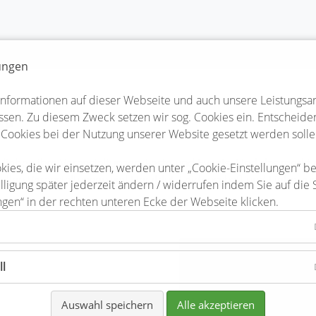
lungen
Informationen auf dieser Webseite und auch unsere Leistungsa
sen. Zu diesem Zweck setzen wir sog. Cookies ein. Entscheiden 
er
 Cookies bei der Nutzung unserer Website gesetzt werden solle
teler lieben ihre Veranstaltungen, Feste und Events. Und das me
kies, die wir einsetzen, werden unter „Cookie-Einstellungen“ b
 allen Veranstaltungen viel Herzblut, Leidenschaft und Liebe zum
lligung später jederzeit ändern / widerrufen indem Sie auf die 
ngen“ in der rechten unteren Ecke der Webseite klicken.
Förderverein der
ll
ag
14-09-2025
Auswahl speichern
Alle akzeptieren