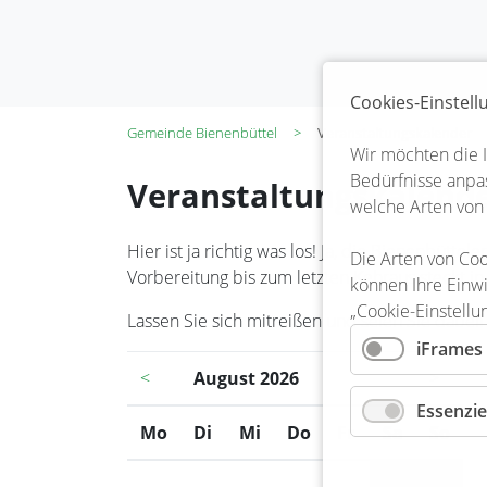
Cookies-Einstel
Gemeinde Bienenbüttel
Veranstaltungskalender
Wir möchten die 
Bedürfnisse anpas
Veranstaltungskalend
welche Arten von
Hier ist ja richtig was los! Ja, die Bienenbüt
Die Arten von Coo
Vorbereitung bis zum letzten Kehraus steckt in
können Ihre Einwi
„Cookie-Einstellu
Lassen Sie sich mitreißen und seien Sie dabei!
iFrames
<
August 2026
>
Essenzie
Mo
ntag
Di
enstag
Mi
ttwoch
Do
nnerstag
Fr
eitag
Sa
mstag
So
nnt
1
2