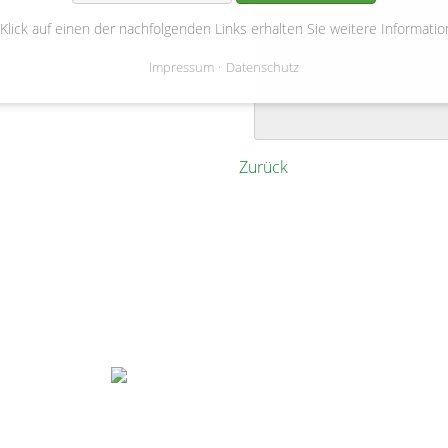
Hohnstorf / Wichmannsburg
 Klick auf einen der nachfolgenden Links erhalten Sie weitere Informatio
im Rahmen des KULTURRADEL
Impressum
Datenschutz
Wichmannsburg mit "Blindate
Lesestartsets
Zurück
Gemeinde Bienenbüttel