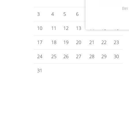
Bei
3
4
5
6
7
8
9
10
11
12
13
14
15
16
17
18
19
20
21
22
23
24
25
26
27
28
29
30
31
Gemeinde Bienenbüttel
Marktplatz 1
29553 Bienenbüttel