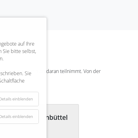
ngebote auf Ihre
Sie bitte selbst,
n.
rkt man auch, wenn man daran teilnimmt. Von der
eschrieben. Sie
 Detail.
Schaltfläche
Details einblenden
 Bücherei Bienenbüttel
Details einblenden