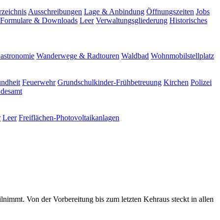
rzeichnis
Ausschreibungen
Lage & Anbindung
Öffnungszeiten
Jobs
Formulare & Downloads
Leer
Verwaltungsgliederung
Historisches
astronomie
Wanderwege & Radtouren
Waldbad
Wohnmobilstellplatz
ndheit
Feuerwehr
Grundschulkinder-Frühbetreuung
Kirchen
Polizei
ndesamt
r
Leer
Freiflächen-Photovoltaikanlagen
ilnimmt. Von der Vorbereitung bis zum letzten Kehraus steckt in allen