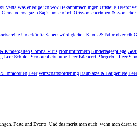
s/Events
Was erledige ich wo?
Bekanntmachungen
Ortsteile
Telefonve
k
Gemeindemagazin
Sag's uns einfach
Ortsvorsteherinnen & -vorsteher
ortvereine
Unterkünfte
Sehenswürdigkeiten
Kanu- & Fahrradverleih
G
& Kindergärten
Corona-Virus
Notrufnummern
Kindertagespflege
Gesu
ng
Leer
Schulen
Seniorenbetreuung
Leer
Bücherei
Bürgerbus
Leer
Sta
& Immobilien
Leer
Wirtschaftsförderung
Bauplätze & Baugebiete
Lee
staltungen, Feste und Events. Und das merkt man auch, wenn man daran te