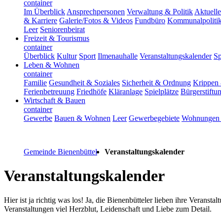
container
Im Überblick
Ansprechpersonen
Verwaltung & Politik
Aktuelle
& Karriere
Galerie/Fotos & Videos
Fundbüro
Kommunalpoliti
Leer
Seniorenbeirat
Freizeit & Tourismus
container
Überblick
Kultur
Sport
Ilmenauhalle
Veranstaltungskalender
Sp
Leben & Wohnen
container
Familie
Gesundheit & Soziales
Sicherheit & Ordnung
Krippen 
Ferienbetreuung
Friedhöfe
Kläranlage
Spielplätze
Bürgerstiftu
Wirtschaft & Bauen
container
Gewerbe
Bauen & Wohnen
Leer
Gewerbegebiete
Wohnungen 
Gemeinde Bienenbüttel
Veranstaltungskalender
Veranstaltungskalender
Hier ist ja richtig was los! Ja, die Bienenbütteler lieben ihre Veran
Veranstaltungen viel Herzblut, Leidenschaft und Liebe zum Detail.