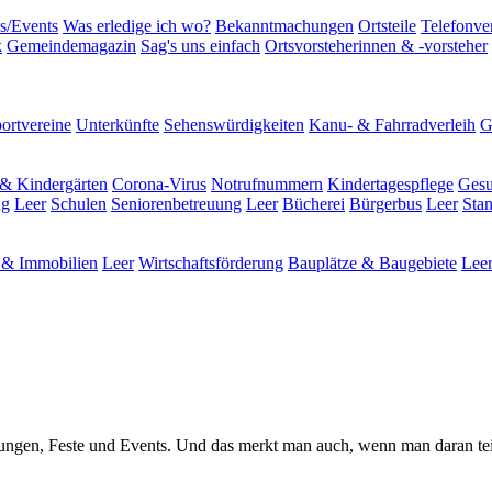
s/Events
Was erledige ich wo?
Bekanntmachungen
Ortsteile
Telefonve
k
Gemeindemagazin
Sag's uns einfach
Ortsvorsteherinnen & -vorsteher
ortvereine
Unterkünfte
Sehenswürdigkeiten
Kanu- & Fahrradverleih
G
& Kindergärten
Corona-Virus
Notrufnummern
Kindertagespflege
Gesu
ng
Leer
Schulen
Seniorenbetreuung
Leer
Bücherei
Bürgerbus
Leer
Sta
& Immobilien
Leer
Wirtschaftsförderung
Bauplätze & Baugebiete
Lee
staltungen, Feste und Events. Und das merkt man auch, wenn man daran te