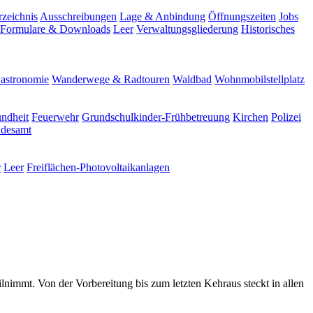
rzeichnis
Ausschreibungen
Lage & Anbindung
Öffnungszeiten
Jobs
Formulare & Downloads
Leer
Verwaltungsgliederung
Historisches
astronomie
Wanderwege & Radtouren
Waldbad
Wohnmobilstellplatz
ndheit
Feuerwehr
Grundschulkinder-Frühbetreuung
Kirchen
Polizei
ndesamt
r
Leer
Freiflächen-Photovoltaikanlagen
ilnimmt. Von der Vorbereitung bis zum letzten Kehraus steckt in allen