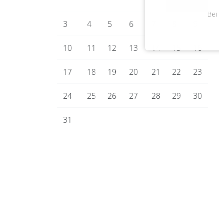
Bei
3
4
5
6
7
8
9
10
11
12
13
14
15
16
17
18
19
20
21
22
23
24
25
26
27
28
29
30
31
Gemeinde Bienenbüttel
Marktplatz 1
29553 Bienenbüttel