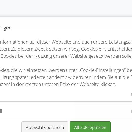
lungen
Informationen auf dieser Webseite und auch unsere Leistungsa
sen. Zu diesem Zweck setzen wir sog. Cookies ein. Entscheiden 
er
 Cookies bei der Nutzung unserer Website gesetzt werden solle
teler lieben ihre Veranstaltungen, Feste und Events. Und das me
kies, die wir einsetzen, werden unter „Cookie-Einstellungen“ b
 allen Veranstaltungen viel Herzblut, Leidenschaft und Liebe zum
lligung später jederzeit ändern / widerrufen indem Sie auf die 
ngen“ in der rechten unteren Ecke der Webseite klicken.
Einschulung Grun
ll
ag
16-08-2025
Auswahl speichern
Alle akzeptieren