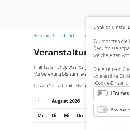
Cookies-Einstel
Gemeinde Bienenbüttel
Veranstaltungskalender
Wir möchten die 
Bedürfnisse anpas
Veranstaltungskalend
welche Arten von
Hier ist ja richtig was los! Ja, die Bienenbüt
Die Arten von Coo
Vorbereitung bis zum letzten Kehraus steckt in
können Ihre Einwi
„Cookie-Einstellu
Lassen Sie sich mitreißen und seien Sie dabei!
iFrames
<
August 2026
>
Essenzie
Mo
ntag
Di
enstag
Mi
ttwoch
Do
nnerstag
Fr
eitag
Sa
mstag
So
nnt
1
2