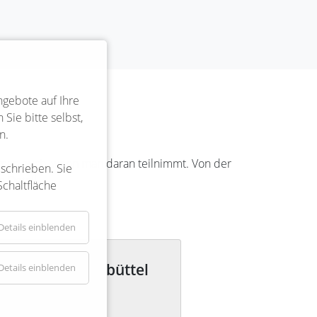
ngebote auf Ihre
Sie bitte selbst,
n.
rkt man auch, wenn man daran teilnimmt. Von der
eschrieben. Sie
 Detail.
Schaltfläche
Details einblenden
dschule Bienenbüttel
Details einblenden