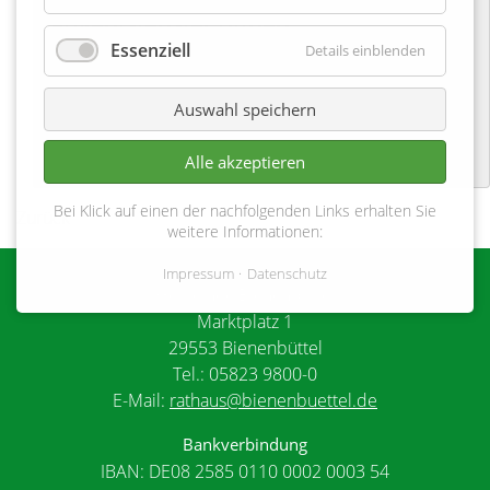
Adventsfenster öffnen
Essenziell
Details einblenden
17-12-2023 17:30
Dorfgemeinschaftshaus
Auswahl speichern
Alle akzeptieren
Bei Klick auf einen der nachfolgenden Links erhalten Sie
Zurück
weitere Informationen:
Impressum
Datenschutz
Gemeinde Bienenbüttel
Marktplatz 1
29553 Bienenbüttel
Tel.: 05823 9800-0
E-Mail:
rathaus@bienenbuettel.de
Bankverbindung
IBAN: DE08 2585 0110 0002 0003 54