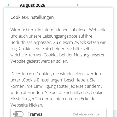
<
August 2026
>
Cookies-Einstellungen
Mo
ntag
Di
enstag
Mi
ttwoch
Do
nnerstag
Fr
eitag
Sa
mstag
So
nntag
Wir möchten die Informationen auf dieser Webseite
1
2
und auch unsere Leistungsangebote auf Ihre
Bedürfnisse anpassen. Zu diesem Zweck setzen wir
3
4
5
6
7
8
9
sog. Cookies ein. Entscheiden Sie bitte selbst,
welche Arten von Cookies bei der Nutzung unserer
10
11
12
13
14
15
16
Website gesetzt werden sollen.
17
18
19
20
21
22
23
Die Arten von Cookies, die wir einsetzen, werden
unter „Cookie-Einstellungen“ beschrieben. Sie
24
25
26
27
28
29
30
können Ihre Einwilligung später jederzeit ändern /
widerrufen indem Sie auf die Schaltfläche „Cookie-
31
Einstellungen“ in der rechten unteren Ecke der
Webseite klicken.
iFrames
Details einblenden
Dorfgemeinschaft Steddorf –