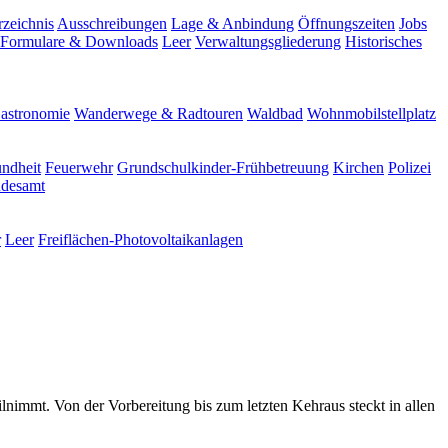
rzeichnis
Ausschreibungen
Lage & Anbindung
Öffnungszeiten
Jobs
Formulare & Downloads
Leer
Verwaltungsgliederung
Historisches
astronomie
Wanderwege & Radtouren
Waldbad
Wohnmobilstellplatz
ndheit
Feuerwehr
Grundschulkinder-Frühbetreuung
Kirchen
Polizei
ndesamt
r
Leer
Freiflächen-Photovoltaikanlagen
ilnimmt. Von der Vorbereitung bis zum letzten Kehraus steckt in allen