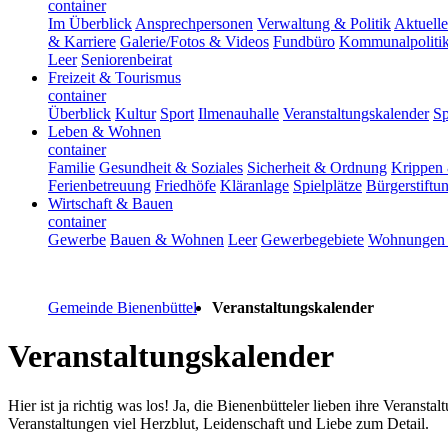
container
Im Überblick
Ansprechpersonen
Verwaltung & Politik
Aktuelle
& Karriere
Galerie/Fotos & Videos
Fundbüro
Kommunalpoliti
Leer
Seniorenbeirat
Freizeit & Tourismus
container
Überblick
Kultur
Sport
Ilmenauhalle
Veranstaltungskalender
Sp
Leben & Wohnen
container
Familie
Gesundheit & Soziales
Sicherheit & Ordnung
Krippen 
Ferienbetreuung
Friedhöfe
Kläranlage
Spielplätze
Bürgerstiftu
Wirtschaft & Bauen
container
Gewerbe
Bauen & Wohnen
Leer
Gewerbegebiete
Wohnungen 
Gemeinde Bienenbüttel
Veranstaltungskalender
Veranstaltungskalender
Hier ist ja richtig was los! Ja, die Bienenbütteler lieben ihre Veran
Veranstaltungen viel Herzblut, Leidenschaft und Liebe zum Detail.