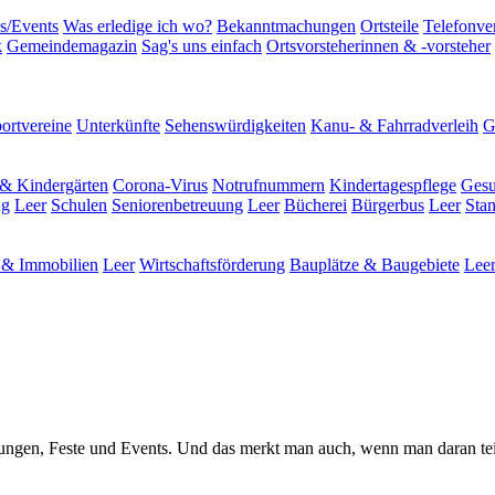
s/Events
Was erledige ich wo?
Bekanntmachungen
Ortsteile
Telefonve
k
Gemeindemagazin
Sag's uns einfach
Ortsvorsteherinnen & -vorsteher
ortvereine
Unterkünfte
Sehenswürdigkeiten
Kanu- & Fahrradverleih
G
& Kindergärten
Corona-Virus
Notrufnummern
Kindertagespflege
Gesu
ng
Leer
Schulen
Seniorenbetreuung
Leer
Bücherei
Bürgerbus
Leer
Sta
& Immobilien
Leer
Wirtschaftsförderung
Bauplätze & Baugebiete
Lee
staltungen, Feste und Events. Und das merkt man auch, wenn man daran te