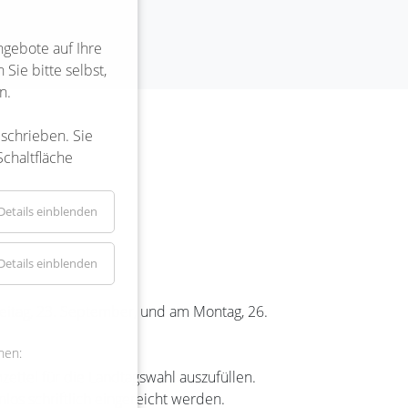
ngebote auf Ihre
Sie bitte selbst,
n.
eschrieben. Sie
Schaltfläche
Details einblenden
Details einblenden
eitag, 23. September, und am Montag, 26.
nen:
zettel für die Landtagswahl auszufüllen.
los schriftlich eingereicht werden.