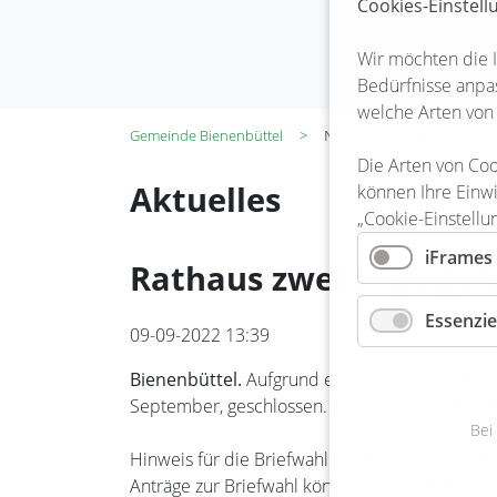
Cookies-Einstel
Wir möchten die 
Bedürfnisse anpas
welche Arten von
Gemeinde Bienenbüttel
Nachrichtenleser
Die Arten von Coo
Aktuelles
können Ihre Einwi
„Cookie-Einstellu
iFrames
Rathaus zwei Tage ges
Essenzie
09-09-2022 13:39
Bienenbüttel.
Aufgrund eines Betriebsausflug
September, geschlossen. Telefonisch sind die M
Bei
Hinweis für die Briefwahl: An diesen beiden Ta
Anträge zur Briefwahl können während dieser 