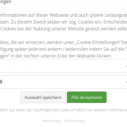
lungen
Informationen auf dieser Webseite und auch unsere Leistungsa
sen. Zu diesem Zweck setzen wir sog. Cookies ein. Entscheiden 
 Cookies bei der Nutzung unserer Website gesetzt werden solle
kies, die wir einsetzen, werden unter „Cookie-Einstellungen“ b
lligung später jederzeit ändern / widerrufen indem Sie auf die 
ngen“ in der rechten unteren Ecke der Webseite klicken.
chlossen
ll
es bleibt das Rathaus der Einheitsgemeinde Bienenbüttel am Fr
Auswahl speichern
Alle akzeptieren
itarbeiter dann ebenfalls nicht erreichbar.
 Klick auf einen der nachfolgenden Links erhalten Sie weitere Informatio
gen besteht nicht die Möglichkeit, direkt im Rathaus den Stimm
Impressum
Datenschutz
Zeit aber weiterhin unter
www.bienenbuettel.de/start
oder form