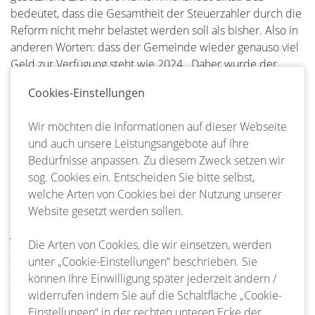
bedeutet, dass die Gesamtheit der Steuerzahler durch die
Reform nicht mehr belastet werden soll als bisher. Also in
anderen Worten: dass der Gemeinde wieder genauso viel
Geld zur Verfügung steht wie 2024. Daher wurde der
Hebesatz nach dem neuen Messbetrag erneut berechnet
Cookies-Einstellungen
und liegt jetzt bei 467%.
Wir möchten die Informationen auf dieser Webseite
und auch unsere Leistungsangebote auf Ihre
Änderungsbetrag
Bedürfnisse anpassen. Zu diesem Zweck setzen wir
sog. Cookies ein. Entscheiden Sie bitte selbst,
Auf dem Grundsteuerbescheid sind unter „Festsetzungen
welche Arten von Cookies bei der Nutzung unserer
Grundsteuer B“ der neue Messbetrag, der alte Messbetrag,
Website gesetzt werden sollen.
der Hebesatz, die neue Jahressteuer und die alte
Jahressteuer angegeben. Durch die Änderung des
Die Arten von Cookies, die wir einsetzen, werden
Messbetrags (neu und alt) multipliziert mit dem Hebesatz,
unter „Cookie-Einstellungen“ beschrieben. Sie
kommt es zu zwei unterschiedlichen Ergebnissen. Im
können Ihre Einwilligung später jederzeit ändern /
letzten Feld der Festsetzungs-Tabelle des Bescheides steht
widerrufen indem Sie auf die Schaltfläche „Cookie-
der Änderungsbetrag. Dieser Betrag dient einzig der
Einstellungen“ in der rechten unteren Ecke der