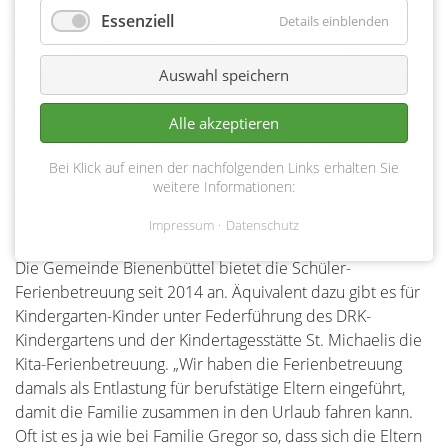
so die Möglichkeit haben, gemeinsam Urlaub zu machen“,
Essenziell
Details einblenden
spricht Vater Dirk Gregor für seine Familie. „Isabel hat sich
vom ersten Tag an darauf gefreut, morgens in die
Auswahl speichern
Ferienbetreuung zu gehen. Und das, obwohl sie anfangs
gar nicht wusste, ob sie dort jemanden kennt. Wir wissen
Alle akzeptieren
einfach, dass wir Isabel ruhigen Gewissens in die
Betreuung geben können, weil sie dort in guten Händen
Bei Klick auf einen der nachfolgenden Links erhalten Sie
ist. Auch, weil sich die Betreuer so viel Mühe geben und
weitere Informationen:
aufgrund ihres Alters einen guten Draht zu den Kindern
haben“, ergänzt Mutter Sabrina Gregor.
Impressum
Datenschutz
Die Gemeinde Bienenbüttel bietet die Schüler-
Ferienbetreuung seit 2014 an. Äquivalent dazu gibt es für
Kindergarten-Kinder unter Federführung des DRK-
Kindergartens und der Kindertagesstätte St. Michaelis die
Kita-Ferienbetreuung. „Wir haben die Ferienbetreuung
damals als Entlastung für berufstätige Eltern eingeführt,
damit die Familie zusammen in den Urlaub fahren kann.
Oft ist es ja wie bei Familie Gregor so, dass sich die Eltern