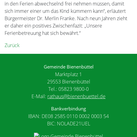
in den Ferien abwechselnd frei nehmen müssen, damit
sich immer einer um das Kind kümmern kann“, erläutert
Bürgermeister Dr. Merlin Franke. Nach neun Jahren zieht
er daher ein positives Zwischenfazit: „Unsere
Ferienbetreuung hat sich bewährt.“
Zurück
Gemeinde Bienenbüttel
Marktplatz 1
29553 Bienenbüttel
Tel.: 05823 9800-0
E-Mail:
rathaus@bienenbuettel.de
Bankverbindung
IBAN: DE08 2585 0110 0002 0003 54
BIC: NOLADE21UEL