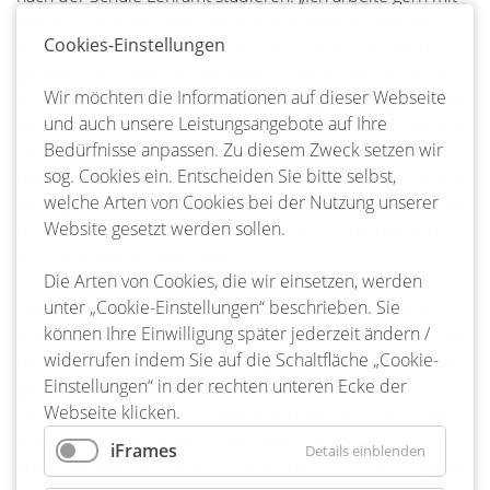
Kindern“, erläutert Jette Linde ihre Motivation. Da bietet
Cookies-Einstellungen
sich diese Art von Ferienjob bei der Gemeinde natürlich
geradezu an. Orientiert am Wetter und an den Wünschen
Wir möchten die Informationen auf dieser Webseite
der Kinder überlegen sich die zukünftigen Pädagogen, wie
und auch unsere Leistungsangebote auf Ihre
sie die Zeit von 7.30 bis 14.30 Uhr gemeinsam verbringen.
Bedürfnisse anpassen. Zu diesem Zweck setzen wir
Sehr beliebt sind der Besuch des Waldbades oder das
sog. Cookies ein. Entscheiden Sie bitte selbst,
Basteln von Perlenarmbändern, wissen die beiden. Immer
welche Arten von Cookies bei der Nutzung unserer
im Auge behalten sie dabei ihre Aufsichtspflicht. „Manches
Website gesetzt werden sollen.
bietet sich eher in Kleingruppen an, die Sicherheit geht
vor“, stellt Mika Hübner klar.
Die Arten von Cookies, die wir einsetzen, werden
unter „Cookie-Einstellungen“ beschrieben. Sie
Sabrina und Dirk Gregor geben ihre achtjährige Tochter
können Ihre Einwilligung später jederzeit ändern /
Isabel in diesem Jahr zwei Wochen in die Ferienbetreuung.
widerrufen indem Sie auf die Schaltfläche „Cookie-
Beide Elternteile sind berufstätig und die Familie möchte
Einstellungen“ in der rechten unteren Ecke der
gern gemeinsam in den Urlaub fliegen. Gäbe es die
Webseite klicken.
Ferienbetreuung nicht, müssten sich die Eltern getrennt
voneinander frei nehmen, um in der Ferienzeit
iFrames
Details einblenden
abwechselnd ihre Tochter zu betreuen. „Es ist toll, dass wir