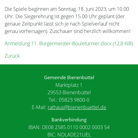
Die Spiele beginnen am Sonntag, 18. Juni 2023, um 10.00
Uhr. Die Siegerehrung ist gegen 15.00 Uhr geplant (der
genaue Zeitpunkt lässt sich je nach Spielverlauf nicht
genau vorhersagen). Zuschauer sind herzlich willkommen!
Anmeldung 11. Bürgermeister-Bouleturnier.docx
(12,8 KiB)
Zurück
Gemeinde Bienenbüttel
Marktplatz 1
29553 Bienenbüttel
Tel.: 05823 9800-0
E-Mail:
rathaus@bienenbuettel.de
Bankverbindung
IBAN: DE08 2585 0110 0002 0003 54
BIC: NOLADE21UEL