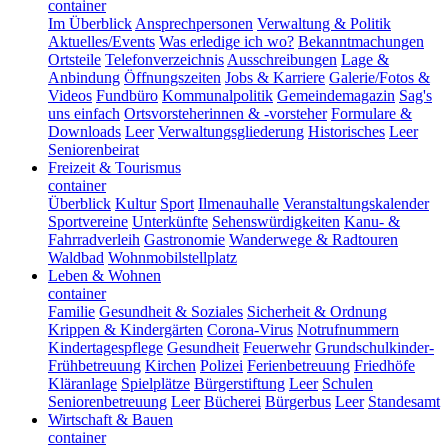
container
Im Überblick
Ansprechpersonen
Verwaltung & Politik
Aktuelles/Events
Was erledige ich wo?
Bekanntmachungen
Ortsteile
Telefonverzeichnis
Ausschreibungen
Lage &
Anbindung
Öffnungszeiten
Jobs & Karriere
Galerie/Fotos &
Videos
Fundbüro
Kommunalpolitik
Gemeindemagazin
Sag's
uns einfach
Ortsvorsteherinnen & -vorsteher
Formulare &
Downloads
Leer
Verwaltungsgliederung
Historisches
Leer
Seniorenbeirat
Freizeit & Tourismus
container
Überblick
Kultur
Sport
Ilmenauhalle
Veranstaltungskalender
Sportvereine
Unterkünfte
Sehenswürdigkeiten
Kanu- &
Fahrradverleih
Gastronomie
Wanderwege & Radtouren
Waldbad
Wohnmobilstellplatz
Leben & Wohnen
container
Familie
Gesundheit & Soziales
Sicherheit & Ordnung
Krippen & Kindergärten
Corona-Virus
Notrufnummern
Kindertagespflege
Gesundheit
Feuerwehr
Grundschulkinder-
Frühbetreuung
Kirchen
Polizei
Ferienbetreuung
Friedhöfe
Kläranlage
Spielplätze
Bürgerstiftung
Leer
Schulen
Seniorenbetreuung
Leer
Bücherei
Bürgerbus
Leer
Standesamt
Wirtschaft & Bauen
container