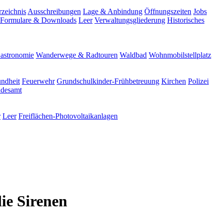
rzeichnis
Ausschreibungen
Lage & Anbindung
Öffnungszeiten
Jobs
Formulare & Downloads
Leer
Verwaltungsgliederung
Historisches
astronomie
Wanderwege & Radtouren
Waldbad
Wohnmobilstellplatz
ndheit
Feuerwehr
Grundschulkinder-Frühbetreuung
Kirchen
Polizei
ndesamt
r
Leer
Freiflächen-Photovoltaikanlagen
ie Sirenen