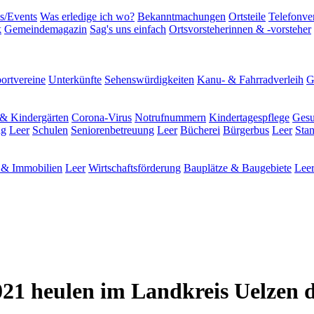
s/Events
Was erledige ich wo?
Bekanntmachungen
Ortsteile
Telefonve
k
Gemeindemagazin
Sag's uns einfach
Ortsvorsteherinnen & -vorsteher
ortvereine
Unterkünfte
Sehenswürdigkeiten
Kanu- & Fahrradverleih
G
& Kindergärten
Corona-Virus
Notrufnummern
Kindertagespflege
Gesu
ng
Leer
Schulen
Seniorenbetreuung
Leer
Bücherei
Bürgerbus
Leer
Sta
& Immobilien
Leer
Wirtschaftsförderung
Bauplätze & Baugebiete
Lee
21 heulen im Landkreis Uelzen d