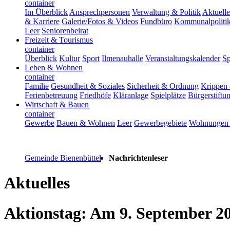
container
Im Überblick
Ansprechpersonen
Verwaltung & Politik
Aktuelle
& Karriere
Galerie/Fotos & Videos
Fundbüro
Kommunalpoliti
Leer
Seniorenbeirat
Freizeit & Tourismus
container
Überblick
Kultur
Sport
Ilmenauhalle
Veranstaltungskalender
Sp
Leben & Wohnen
container
Familie
Gesundheit & Soziales
Sicherheit & Ordnung
Krippen 
Ferienbetreuung
Friedhöfe
Kläranlage
Spielplätze
Bürgerstiftu
Wirtschaft & Bauen
container
Gewerbe
Bauen & Wohnen
Leer
Gewerbegebiete
Wohnungen 
Gemeinde Bienenbüttel
Nachrichtenleser
Aktuelles
Aktionstag: Am 9. September 20